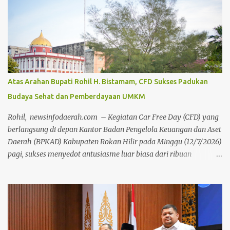
Atas Arahan Bupati Rohil H. Bistamam, CFD Sukses Padukan
Budaya Sehat dan Pemberdayaan UMKM
Rohil, newsinfodaerah.com – Kegiatan Car Free Day (CFD) yang
berlangsung di depan Kantor Badan Pengelola Keuangan dan Aset
Daerah (BPKAD) Kabupaten Rokan Hilir pada Minggu (12/7/2026)
pagi, sukses menyedot antusiasme luar biasa dari ribuan
masyarakat setempat. Acara mingguan ini dilaksanakan atas
arahan langsung Bupati Rokan Hilir, H. Bistamam, dan didukung
penuh oleh Pemerintah Kabupaten Rokan Hilir. Agenda tersebut
menjadi upaya nyata pemerintah untuk terus mendorong budaya
hidup sehat sekaligus menghidupkan ruang publik yang positif
bagi warga. Sejak pagi, warga dari berbagai kalangan usia