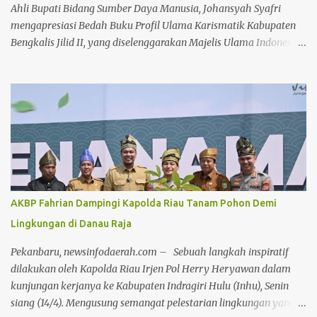
terakhir dipenuhi oleh komenta...
Ahli Bupati Bidang Sumber Daya Manusia, Johansyah Syafri
mengapresiasi Bedah Buku Profil Ulama Karismatik Kabupaten
Bengkalis Jilid II, yang diselenggarakan Majelis Ulama Indonesia
(MUI) Kabupaten Bengkalis, dalam rangka Milad MUI ke-51
tahun. Kegiatan bedah buku ini, dilakukan secara daring maupun
during dengan menghadirkan berbagai tokoh selaku narasumber,
Jumat 24 Juli 2026, di aula gedung Diklat Jalan Kelapapati Darat
Bengkalis. Dalam sambutannya, Johan mengatakan, kegiatan
bedah buku ini memiliki makna yang sangat penting karena
bukan sekadar membahas isi sebuah buku, tetapi juga menggali
kembali nilai-nilai perjuangan, keteladanan dan warisan
keilmuan para ulama yang telah memberi warna dalam
AKBP Fahrian Dampingi Kapolda Riau Tanam Pohon Demi
perjalanan sejarah Negeri Junjungan. "Melalui forum bedah buku
Lingkungan di Danau Raja
ini, kita tidak hanya memperkenalkan buku kepada masyarakat,
tetapi juga mengkajinya secara lebih mendalam. Sebab sebuah
Pekanbaru, newsinfodaerah.com – Sebuah langkah inspiratif
buku akan memiliki nilai yang jauh...
dilakukan oleh Kapolda Riau Irjen Pol Herry Heryawan dalam
kunjungan kerjanya ke Kabupaten Indragiri Hulu (Inhu), Senin
siang (14/4). Mengusung semangat pelestarian lingkungan yang