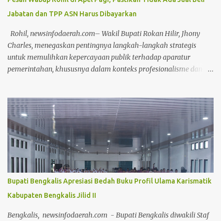
ke depannya. "Mulai dari perencanaan, penganggaran,
Jabatan dan TPP ASN Harus Dibayarkan
pelaksanaan, hingga pertanggungjawaban (APBD)," ungkapnya.
Dengan adanya saran masukan dari DPRD, kata Masykur,
Rohil, newsinfodaerah.com– Wakil Bupati Rokan Hilir, Jhony
diharapkan tata kelola pemerintahan yang baik dan
Charles, menegaskan pentingnya langkah-langkah strategis
pemerintahan yang baik bisa terwuj...
untuk memulihkan kepercayaan publik terhadap aparatur
pemerintahan, khususnya dalam konteks profesionalisme dan
kinerja Aparatur Sipil Negara (ASN). Hal ini disampaikannya saat
memimpin Apel Pagi pada Kamis, (17/4/2025) Dalam arahannya,
Wabup menyoroti bahwa kepercayaan masyarakat dapat terkikis
apabila ASN terus bertahan dalam zona nyaman yang diwariskan
oleh sistem birokrasi feodal. Menurutnya, stagnasi kinerja yang
disebabkan oleh pola pikir birokratis harus segera ditinggalkan.
"Sudah terlalu lama ASN terjebak dalam kenyamanan semu yang
dibentuk oleh budaya birokrasi lama. Ini harus direformasi secara
menyeluruh agar produktivitas aparatur negara dapat
Bupati Bengkalis Apresiasi Bedah Buku Profil Ulama Karismatik
ditingkatkan,"ujar Jhony Charles di hadapan seluruh peserta apel.
Kabupaten Bengkalis Jilid II
Lebih lanjut, Wabup Jhony menyampaikan keprihatinannya
terhadap dinamika media sosial yang dalam beberapa hari
Bengkalis, newsinfodaerah.com - Bupati Bengkalis diwakili Staf