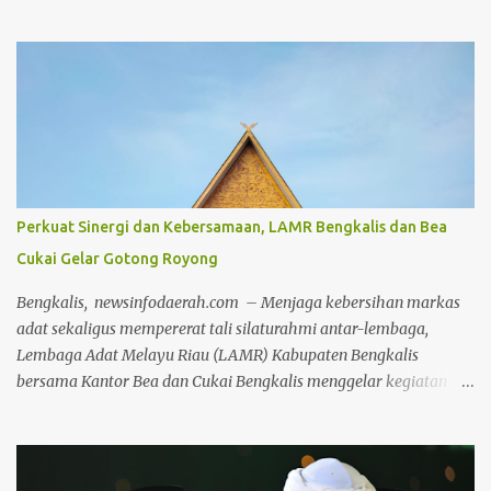
selaras dengan nilai adat dan budaya lokal, Irjen Herry
melakukan penanaman pohon secara simbolis di kawasan wisata
Danau Raja, Rengat. Kegiatan ini merupakan bagian dari
program penanaman serentak 2000 pohon di seluruh wilayah
Kabupaten Inhu. Penanaman dilakukan di berbagai titik, mulai
dari Mapolres, Polsek, Koramil, hingga kantor pemerintahan di
jajaran Pemkab Inhu, bahkan hingga ke tingkat desa. Kedatangan
Kapolda Riau disambut hangat oleh jajaran Forkopimda Inhu,
termasuk Kapolres Inhu AKBP Fahrian Saleh Siregar, Bupati Inhu
Perkuat Sinergi dan Kebersamaan, LAMR Bengkalis dan Bea
Ade Agus Hartanto dan unsur Forkopimda lainnya serta tokoh-
Cukai Gelar Gotong Royong
tokoh masyarakat yang turut hadir memberikan dukungan.
Fahrian menyampaikan bahwa kegiatan ini bukan sekadar
Bengkalis, newsinfodaerah.com – Menjaga kebersihan markas
seremoni, tetapi bentuk nyata dari kepedulian insti...
adat sekaligus mempererat tali silaturahmi antar-lembaga,
Lembaga Adat Melayu Riau (LAMR) Kabupaten Bengkalis
bersama Kantor Bea dan Cukai Bengkalis menggelar kegiatan
gotong royong (goro) bersama pada Jumat, 24 Juli 2026. Kegiatan
yang dipusatkan di Gedung LAMR Kabupaten Bengkalis ini
dipimpin langsung oleh pimpinan Majelis Kerapatan Adat (MKA)
Datok Seri H.Ilham Nur dan Dewan Pimpinan Harian (DPH)