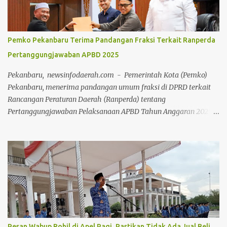
memanfaatkan momen bebas kendaraan bermotor ini untuk
berolahraga, mulai dari senam bersama, joging, hingga
bersepeda. Selain menjadi ajang menjaga kebugaran dan
Pemko Pekanbaru Terima Pandangan Fraksi Terkait Ranperda
bersilaturahmi, CFD kali ini juga sukses menjadi motor penggerak
Pertanggungjawaban APBD 2025
ekonomi daerah. Puluhan pelaku Usaha Mikro, Kecil, dan
Menengah (UMKM) lokal yang memadati area kegiatan
Pekanbaru, newsinfodaerah.com - Pemerintah Kota (Pemko)
melaporkan lonjakan omzet yang positif berkat ramainya pe...
Pekanbaru, menerima pandangan umum fraksi di DPRD terkait
Rancangan Peraturan Daerah (Ranperda) tentang
Pertanggungjawaban Pelaksanaan APBD Tahun Anggaran 2025.
Pandangan umum tersebut disampaikan 8 fraksi melalui Rapat
Paripurna di Ruang Rapat Paripurna Balai Payung Sekaki gedung
DPRD Pekanbaru, Senin (20/7/2026) siang. Rapat Paripurna
dipimpin secara langsung oleh Ketua DPRD Muhammad Isa
Lahamid, didampingi Wakil Ketua II Muhammad Dikky Suryadi
Khusaini dan Plh Sekdako Pekanbaru Masykur Tarmizi. Usai
paripurna, Masykur Tarmizi menyebutkan bahwa pandangan
umum dari fraksi di DPRD bersifat saran dan masukan bagi
Pemko Pekanbaru untuk keperluan perbaikan pengelolaan APBD
Pesan Wabup Rohil di Apel Pagi, Pastikan Tidak Ada Jual Beli