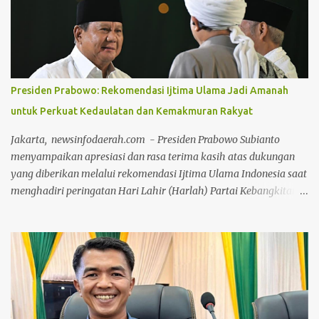
Datok Seri Syaukani Al Karim LAMR Kabupaten Bengkalis,
jajaran pengurus, serta jajaran pejabat dan staf Bea & Cukai
Bengkalis. Suasana keakraban tampak menyelimuti jalannya
kegiatan. Sejak pagi, para pengurus adat dan jajaran Bea Cukai
bahu-membahu membersihkan area dalam gedung, halaman,
Presiden Prabowo: Rekomendasi Ijtima Ulama Jadi Amanah
hingga pengecatan pagar lingkungan sekitar Gedung LAMR
untuk Perkuat Kedaulatan dan Kemakmuran Rakyat
Bengkalis. Ketua MKA LAMR Kabupaten Bengkalis
menyampaikan bahwa tradisi gotong royong merupakan
Jakarta, newsinfodaerah.com - Presiden Prabowo Subianto
warisan budaya luhur masyarakat Melayu yang harus terus
menyampaikan apresiasi dan rasa terima kasih atas dukungan
dirawat dan dihidupkan dal...
yang diberikan melalui rekomendasi Ijtima Ulama Indonesia saat
menghadiri peringatan Hari Lahir (Harlah) Partai Kebangkitan
Bangsa (PKB) ke-28 bertajuk “Arah Baru Amanat Ekonomi
Konstitusi” yang digelar di Jakarta International Convention
Center (JICC), Jakarta, pada Kamis (23/07/2026). Presiden menilai
rekomendasi tersebut menjadi amanah sekaligus penguat bagi
pemerintah dalam menjalankan pembangunan nasional sesuai
amanat konstitusi. “Hari ini saya dapat hadiah lagi. Luar biasa
itu. Langsung dibacakan tadi. Kesepakatan Ijtima Ulama