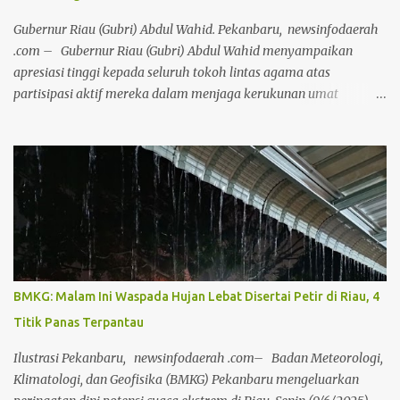
ada lagi perbedaan di antara kita," ungkapnya. Gubri tekankan,
semua manusia punya kebebasan untuk memeluk sebuah agama
Gubernur Riau (Gubri) Abdul Wahid. Pekanbaru, newsinfodaerah
dan menentukan cara hidupnya sendi...
.com – Gubernur Riau (Gubri) Abdul Wahid menyampaikan
apresiasi tinggi kepada seluruh tokoh lintas agama atas
partisipasi aktif mereka dalam menjaga kerukunan umat
beragama di Bumi Lancang Kuning. Apresiasi ini diungkapkan
Gubri pada acara penyembelihan hewan kurban yang
diselenggarakan oleh Forum Kerukunan Umat Beragama (FKUB)
Provinsi Riau, Senin (9/6/2025), di halaman Kantor Badan
Kesbangpol, Jalan Thamrin, Pekanbaru, Riau. Gubernur Abdul
Wahid, menyoroti pencapaian signifikan Provinsi Riau dalam
menjaga toleransi. FKUB dinilai berhasil mengakomodasi
berbagai kegiatan keagamaan dengan melibatkan semua unsur
agama, menciptakan suasana kondusif bagi keberlangsungan
BMKG: Malam Ini Waspada Hujan Lebat Disertai Petir di Riau, 4
hidup bermasyarakat. "Ini menjadi kebanggaan karena indeks
Titik Panas Terpantau
kerukunan kita saat ini menempati peringkat kedua nasional,"
ujar Abdul Wahid. Menurut Gubri, prestasi membanggakan ini tak
Ilustrasi Pekanbaru, newsinfodaerah .com– Badan Meteorologi,
lepas dari keterlibatan aktif semua pihak dalam membangun dan
Klimatologi, dan Geofisika (BMKG) Pekanbaru mengeluarkan
merawa...