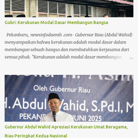
Gubri: Kerukunan Modal Dasar Membangun Bangsa
Pekanbaru, newsinfodaerah .com- Gubernur Riau (Abdul Wahid)
menyampaikan bahwa kerukunan adalah modal dasar dalam
membangun sebuah bangsa dan membutuhkan kerjasama dari
semua pihak. "Kerukunan adalah modal dasar membangun,
selain sumer daya manusia dan potensi alam, yang paling penting
adalah kedamaian. Jika damai, ketertiban bisa dibangun," ucap
Gubri saat menghadiri acara penyembelihan hewan kurban oleh
Forum Kerukunan Umat Beragama (FKUB) di Kantor Badan
Kesatuan Bangsa dan Politik (Kesbangpol) Provinsi Riau, Senin
(9/6/2025). Provinsi Riau saat ini menempati posisi kedua dalam
Indeks Kerukunan Umat Beragama secara nasional. Gubri
sampaikan, merawat kerukunan sama pentingnya dengan
mencapai kerukunan itu sendiri. "Kerukunan bukan hanya untuk
Gubernur Abdul Wahid Apresiasi Kerukunan Umat Beragama,
diri sendiri, tapi juga kita wariskan ke anak dan cucu supaya tidak
Riau Peringkat Kedua Nasional