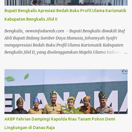
dibentuk oleh budaya birokrasi lama. Ini harus direformasi secara
menyeluruh agar produktivitas aparatur negara dapat
Bupati Bengkalis Apresiasi Bedah Buku Profil Ulama Karismatik
ditingkatkan,"ujar Jhony Charles di hadapan seluruh peserta apel.
Kabupaten Bengkalis Jilid II
Lebih lanjut, Wabup Jhony menyampaikan keprihatinannya
terhadap dinamika media sosial yang dalam beberapa hari
Bengkalis, newsinfodaerah.com - Bupati Bengkalis diwakili Staf
terakhir dipenuhi oleh komenta...
Ahli Bupati Bidang Sumber Daya Manusia, Johansyah Syafri
mengapresiasi Bedah Buku Profil Ulama Karismatik Kabupaten
Bengkalis Jilid II, yang diselenggarakan Majelis Ulama Indonesia
(MUI) Kabupaten Bengkalis, dalam rangka Milad MUI ke-51
tahun. Kegiatan bedah buku ini, dilakukan secara daring maupun
during dengan menghadirkan berbagai tokoh selaku narasumber,
Jumat 24 Juli 2026, di aula gedung Diklat Jalan Kelapapati Darat
Bengkalis. Dalam sambutannya, Johan mengatakan, kegiatan
bedah buku ini memiliki makna yang sangat penting karena
bukan sekadar membahas isi sebuah buku, tetapi juga menggali
kembali nilai-nilai perjuangan, keteladanan dan warisan
keilmuan para ulama yang telah memberi warna dalam
AKBP Fahrian Dampingi Kapolda Riau Tanam Pohon Demi
perjalanan sejarah Negeri Junjungan. "Melalui forum bedah buku
Lingkungan di Danau Raja
ini, kita tidak hanya memperkenalkan buku kepada masyarakat,