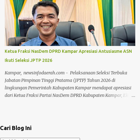
Center (JICC), Jakarta, pada Kamis (23/07/2026). Presiden menilai
rekomendasi tersebut menjadi amanah sekaligus penguat bagi
pemerintah dalam menjalankan pembangunan nasional sesuai
amanat konstitusi. “Hari ini saya dapat hadiah lagi. Luar biasa
itu. Langsung dibacakan tadi. Kesepakatan Ijtima Ulama
Indonesia. Luar biasa ini. Kesepakatan Ijtima Ulama ini luar
biasa,” ujar Presiden. Presiden kemudian menyoroti salah satu
Ketua Fraksi NasDem DPRD Kampar Apresiasi Antusiasme ASN
poin penting dalam rekomendasi tersebut, yakni dukungan Ijtima
Ikuti Seleksi JPTP 2026
Ulama terhadap langkah-langkah strategis pemerintah dalam
memperkuat kedaulatan bangsa, membangun kemandirian
Kampar, newsinfodaerah.com - Pelaksanaan Seleksi Terbuka
ekonomi, mempercepat industriali...
Jabatan Pimpinan Tinggi Pratama (JPTP) Tahun 2026 di
lingkungan Pemerintah Kabupaten Kampar mendapat apresiasi
dari Ketua Fraksi Partai NasDem DPRD Kabupaten Kampar, Eko
Sutrisno. Menurut Eko, tingginya minat aparatur sipil negara
(ASN) untuk mengikuti seleksi tersebut menunjukkan adanya
semangat dan keinginan kuat untuk berkontribusi dalam
pembangunan daerah. "Kami mengapresiasi banyaknya ASN
Cari Blog Ini
yang ingin berkontribusi untuk memajukan Kabupaten Kampar