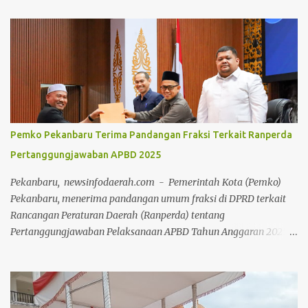
arahan langsung Bupati Rokan Hilir, H. Bistamam, dan didukung
penuh oleh Pemerintah Kabupaten Rokan Hilir. Agenda tersebut
menjadi upaya nyata pemerintah untuk terus mendorong budaya
hidup sehat sekaligus menghidupkan ruang publik yang positif
bagi warga. Sejak pagi, warga dari berbagai kalangan usia
memanfaatkan momen bebas kendaraan bermotor ini untuk
berolahraga, mulai dari senam bersama, joging, hingga
bersepeda. Selain menjadi ajang menjaga kebugaran dan
Pemko Pekanbaru Terima Pandangan Fraksi Terkait Ranperda
bersilaturahmi, CFD kali ini juga sukses menjadi motor penggerak
Pertanggungjawaban APBD 2025
ekonomi daerah. Puluhan pelaku Usaha Mikro, Kecil, dan
Menengah (UMKM) lokal yang memadati area kegiatan
Pekanbaru, newsinfodaerah.com - Pemerintah Kota (Pemko)
melaporkan lonjakan omzet yang positif berkat ramainya pe...
Pekanbaru, menerima pandangan umum fraksi di DPRD terkait
Rancangan Peraturan Daerah (Ranperda) tentang
Pertanggungjawaban Pelaksanaan APBD Tahun Anggaran 2025.
Pandangan umum tersebut disampaikan 8 fraksi melalui Rapat
Paripurna di Ruang Rapat Paripurna Balai Payung Sekaki gedung
DPRD Pekanbaru, Senin (20/7/2026) siang. Rapat Paripurna
dipimpin secara langsung oleh Ketua DPRD Muhammad Isa