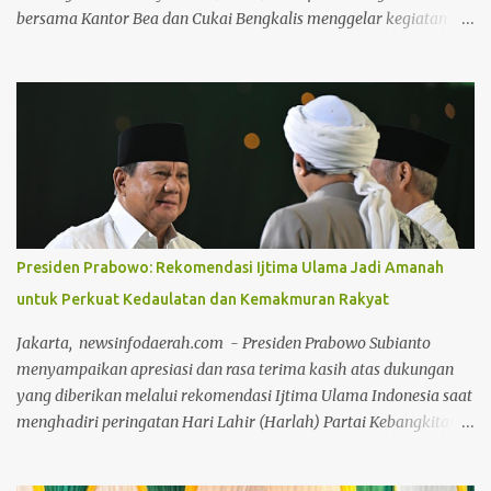
bersama Kantor Bea dan Cukai Bengkalis menggelar kegiatan
gotong royong (goro) bersama pada Jumat, 24 Juli 2026. Kegiatan
yang dipusatkan di Gedung LAMR Kabupaten Bengkalis ini
dipimpin langsung oleh pimpinan Majelis Kerapatan Adat (MKA)
Datok Seri H.Ilham Nur dan Dewan Pimpinan Harian (DPH)
Datok Seri Syaukani Al Karim LAMR Kabupaten Bengkalis,
jajaran pengurus, serta jajaran pejabat dan staf Bea & Cukai
Bengkalis. Suasana keakraban tampak menyelimuti jalannya
kegiatan. Sejak pagi, para pengurus adat dan jajaran Bea Cukai
bahu-membahu membersihkan area dalam gedung, halaman,
Presiden Prabowo: Rekomendasi Ijtima Ulama Jadi Amanah
hingga pengecatan pagar lingkungan sekitar Gedung LAMR
untuk Perkuat Kedaulatan dan Kemakmuran Rakyat
Bengkalis. Ketua MKA LAMR Kabupaten Bengkalis
menyampaikan bahwa tradisi gotong royong merupakan
Jakarta, newsinfodaerah.com - Presiden Prabowo Subianto
warisan budaya luhur masyarakat Melayu yang harus terus
menyampaikan apresiasi dan rasa terima kasih atas dukungan
dirawat dan dihidupkan dal...
yang diberikan melalui rekomendasi Ijtima Ulama Indonesia saat
menghadiri peringatan Hari Lahir (Harlah) Partai Kebangkitan
Bangsa (PKB) ke-28 bertajuk “Arah Baru Amanat Ekonomi
Konstitusi” yang digelar di Jakarta International Convention