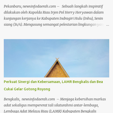
tetapi juga mengkajinya secara lebih mendalam. Sebab sebuah
Pekanbaru, newsinfodaerah.com – Sebuah langkah inspiratif
buku akan memiliki nilai yang jauh...
dilakukan oleh Kapolda Riau Irjen Pol Herry Heryawan dalam
kunjungan kerjanya ke Kabupaten Indragiri Hulu (Inhu), Senin
siang (14/4). Mengusung semangat pelestarian lingkungan yang
selaras dengan nilai adat dan budaya lokal, Irjen Herry
melakukan penanaman pohon secara simbolis di kawasan wisata
Danau Raja, Rengat. Kegiatan ini merupakan bagian dari
program penanaman serentak 2000 pohon di seluruh wilayah
Kabupaten Inhu. Penanaman dilakukan di berbagai titik, mulai
dari Mapolres, Polsek, Koramil, hingga kantor pemerintahan di
jajaran Pemkab Inhu, bahkan hingga ke tingkat desa. Kedatangan
Kapolda Riau disambut hangat oleh jajaran Forkopimda Inhu,
termasuk Kapolres Inhu AKBP Fahrian Saleh Siregar, Bupati Inhu
Perkuat Sinergi dan Kebersamaan, LAMR Bengkalis dan Bea
Ade Agus Hartanto dan unsur Forkopimda lainnya serta tokoh-
Cukai Gelar Gotong Royong
tokoh masyarakat yang turut hadir memberikan dukungan.
Fahrian menyampaikan bahwa kegiatan ini bukan sekadar
Bengkalis, newsinfodaerah.com – Menjaga kebersihan markas
seremoni, tetapi bentuk nyata dari kepedulian insti...
adat sekaligus mempererat tali silaturahmi antar-lembaga,
Lembaga Adat Melayu Riau (LAMR) Kabupaten Bengkalis