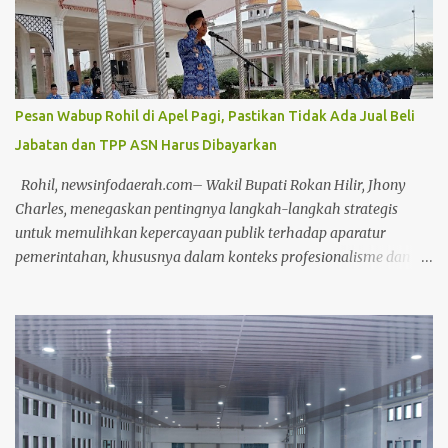
Lahamid, didampingi Wakil Ketua II Muhammad Dikky Suryadi
Khusaini dan Plh Sekdako Pekanbaru Masykur Tarmizi. Usai
paripurna, Masykur Tarmizi menyebutkan bahwa pandangan
umum dari fraksi di DPRD bersifat saran dan masukan bagi
Pemko Pekanbaru untuk keperluan perbaikan pengelolaan APBD
Pesan Wabup Rohil di Apel Pagi, Pastikan Tidak Ada Jual Beli
ke depannya. "Mulai dari perencanaan, penganggaran,
Jabatan dan TPP ASN Harus Dibayarkan
pelaksanaan, hingga pertanggungjawaban (APBD)," ungkapnya.
Dengan adanya saran masukan dari DPRD, kata Masykur,
Rohil, newsinfodaerah.com– Wakil Bupati Rokan Hilir, Jhony
diharapkan tata kelola pemerintahan yang baik dan
Charles, menegaskan pentingnya langkah-langkah strategis
pemerintahan yang baik bisa terwuj...
untuk memulihkan kepercayaan publik terhadap aparatur
pemerintahan, khususnya dalam konteks profesionalisme dan
kinerja Aparatur Sipil Negara (ASN). Hal ini disampaikannya saat
memimpin Apel Pagi pada Kamis, (17/4/2025) Dalam arahannya,
Wabup menyoroti bahwa kepercayaan masyarakat dapat terkikis
apabila ASN terus bertahan dalam zona nyaman yang diwariskan
oleh sistem birokrasi feodal. Menurutnya, stagnasi kinerja yang
disebabkan oleh pola pikir birokratis harus segera ditinggalkan.
"Sudah terlalu lama ASN terjebak dalam kenyamanan semu yang