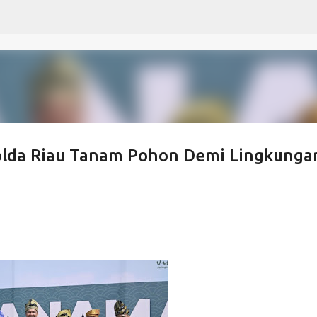
Langsung ke konten utama
olda Riau Tanam Pohon Demi Lingkunga