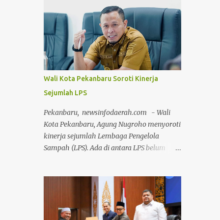
Kampar, Eko Sutrisno. Menurut Eko,
dengan pembagian ratusan doorprize
tingginya minat aparatur sipil negara (ASN)
menarik bagi para peserta yang beruntung.
untuk mengikuti seleksi tersebut
Pada kese...
menunjukkan adanya semangat dan
keinginan kuat untuk berkontribusi dalam
pembangunan daerah. "Kami
mengapresiasi banyaknya ASN yang ingin
Wali Kota Pekanbaru Soroti Kinerja
berkontribusi untuk memajukan Kabupaten
Sejumlah LPS
Kampar melalui Seleksi Terbuka JPTP
Tahun 2026 yang dilaksanakan Pemerintah
Pekanbaru, newsinfodaerah.com - Wali
Daerah," kata Eko Sutrisno saat
Kota Pekanbaru, Agung Nugroho menyoroti
diwawancarai di Bangkinang Kota, Senin
kinerja sejumlah Lembaga Pengelola
(1/6/2026). Seleksi terbuka yang digelar
Sampah (LPS). Ada di antara LPS belum
Pemerintah Kabupaten Kampar di bawah
sanggup mengangkut sampah secara
kepemimpinan Bupati Kampar Ahmad
menyeluruh. Padahal LPS punya tanggung
Yuzar dan Wakil Bupati Misharti tersebut
jawab untuk menangani pengangkutan
saat ini memasuki tahapan lanjutan. Proses
sampah di wilayahnya. Namun sejumlah
seleksi dilaksanakan oleh Panitia Seleksi
LPS masih butuh bantuan armada Dinas
yang diketuai Prof. Dr. H. Ilyas Husti. Eko
Lingkungan Hidup dan Kebersihan (DLHK)