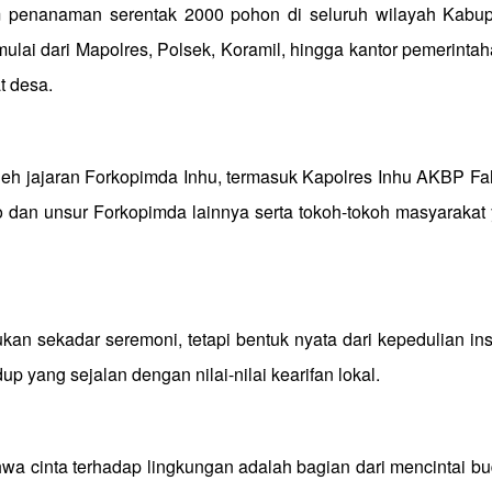
am penanaman serentak 2000 pohon di seluruh wilayah Kabu
mulai dari Mapolres, Polsek, Koramil, hingga kantor pemerintah
t desa.
eh jajaran Forkopimda Inhu, termasuk Kapolres Inhu AKBP Fa
o dan unsur Forkopimda lainnya serta tokoh-tokoh masyarakat
n sekadar seremoni, tetapi bentuk nyata dari kepedulian inst
up yang sejalan dengan nilai-nilai kearifan lokal.
a cinta terhadap lingkungan adalah bagian dari mencintai b