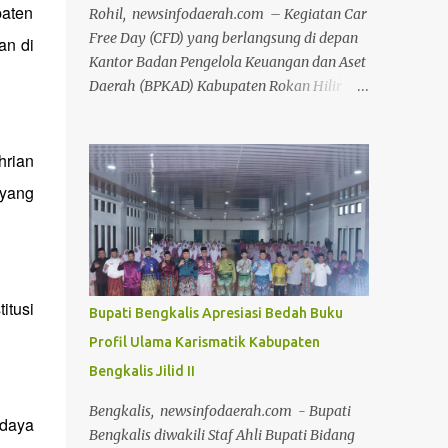
paten
Rohil, newsinfodaerah.com – Kegiatan Car
Free Day (CFD) yang berlangsung di depan
an di
Kantor Badan Pengelola Keuangan dan Aset
Daerah (BPKAD) Kabupaten Rokan Hilir
pada Minggu (12/7/2026) pagi, sukses
menyedot antusiasme luar biasa dari ribuan
hrian
masyarakat setempat. Acara mingguan ini
dilaksanakan atas arahan langsung Bupati
 yang
Rokan Hilir, H. Bistamam, dan didukung
penuh oleh Pemerintah Kabupaten Rokan
Hilir. Agenda tersebut menjadi upaya nyata
pemerintah untuk terus mendorong budaya
hidup sehat sekaligus menghidupkan ruang
itusi
Bupati Bengkalis Apresiasi Bedah Buku
publik yang positif bagi warga. Sejak pagi,
Profil Ulama Karismatik Kabupaten
warga dari berbagai kalangan usia
Bengkalis Jilid II
memanfaatkan momen bebas kendaraan
bermotor ini untuk berolahraga, mulai dari
Bengkalis, newsinfodaerah.com - Bupati
udaya
senam bersama, joging, hingga bersepeda.
Bengkalis diwakili Staf Ahli Bupati Bidang
Selain menjadi ajang menjaga kebugaran