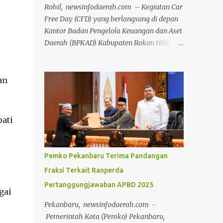
Rohil, newsinfodaerah.com – Kegiatan Car
Free Day (CFD) yang berlangsung di depan
Kantor Badan Pengelola Keuangan dan Aset
Daerah (BPKAD) Kabupaten Rokan Hilir
pada Minggu (12/7/2026) pagi, sukses
menyedot antusiasme luar biasa dari ribuan
masyarakat setempat. Acara mingguan ini
an
dilaksanakan atas arahan langsung Bupati
Rokan Hilir, H. Bistamam, dan didukung
penuh oleh Pemerintah Kabupaten Rokan
pati
Hilir. Agenda tersebut menjadi upaya nyata
pemerintah untuk terus mendorong budaya
hidup sehat sekaligus menghidupkan ruang
Pemko Pekanbaru Terima Pandangan
publik yang positif bagi warga. Sejak pagi,
Fraksi Terkait Ranperda
warga dari berbagai kalangan usia
Pertanggungjawaban APBD 2025
memanfaatkan momen bebas kendaraan
gai
bermotor ini untuk berolahraga, mulai dari
Pekanbaru, newsinfodaerah.com -
senam bersama, joging, hingga bersepeda.
Pemerintah Kota (Pemko) Pekanbaru,
Selain menjadi ajang menjaga kebugaran