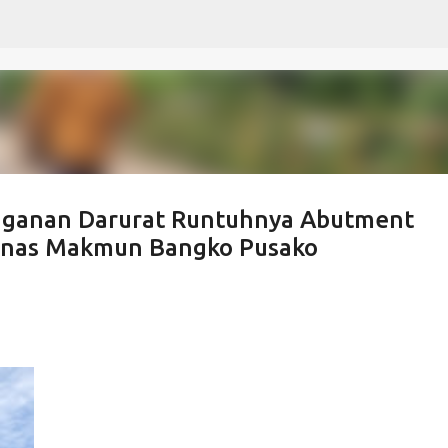
Langsung ke konten utama
nganan Darurat Runtuhnya Abutment
nnas Makmun Bangko Pusako