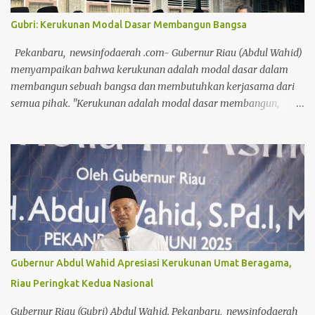
Gubri: Kerukunan Modal Dasar Membangun Bangsa
Pekanbaru, newsinfodaerah .com- Gubernur Riau (Abdul Wahid)
menyampaikan bahwa kerukunan adalah modal dasar dalam
membangun sebuah bangsa dan membutuhkan kerjasama dari
semua pihak. "Kerukunan adalah modal dasar membangun,
selain sumer daya manusia dan potensi alam, yang paling penting
adalah kedamaian. Jika damai, ketertiban bisa dibangun," ucap
Gubri saat menghadiri acara penyembelihan hewan kurban oleh
Forum Kerukunan Umat Beragama (FKUB) di Kantor Badan
Kesatuan Bangsa dan Politik (Kesbangpol) Provinsi Riau, Senin
(9/6/2025). Provinsi Riau saat ini menempati posisi kedua dalam
Indeks Kerukunan Umat Beragama secara nasional. Gubri
sampaikan, merawat kerukunan sama pentingnya dengan
mencapai kerukunan itu sendiri. "Kerukunan bukan hanya untuk
Gubernur Abdul Wahid Apresiasi Kerukunan Umat Beragama,
diri sendiri, tapi juga kita wariskan ke anak dan cucu supaya tidak
Riau Peringkat Kedua Nasional
ada lagi perbedaan di antara kita," ungkapnya. Gubri tekankan,
semua manusia punya kebebasan untuk memeluk sebuah agama
Gubernur Riau (Gubri) Abdul Wahid. Pekanbaru, newsinfodaerah