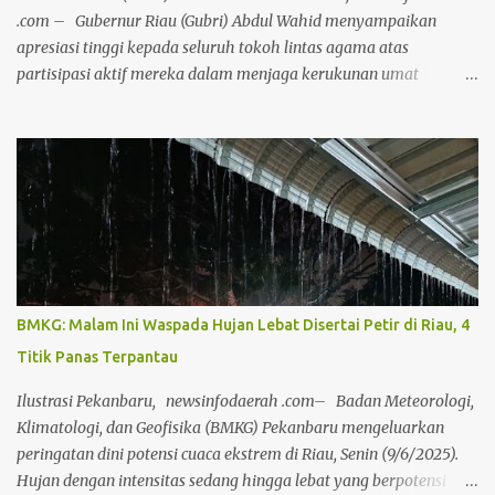
dan menentukan cara hidupnya sendi...
.com – Gubernur Riau (Gubri) Abdul Wahid menyampaikan
apresiasi tinggi kepada seluruh tokoh lintas agama atas
partisipasi aktif mereka dalam menjaga kerukunan umat
beragama di Bumi Lancang Kuning. Apresiasi ini diungkapkan
Gubri pada acara penyembelihan hewan kurban yang
diselenggarakan oleh Forum Kerukunan Umat Beragama (FKUB)
Provinsi Riau, Senin (9/6/2025), di halaman Kantor Badan
Kesbangpol, Jalan Thamrin, Pekanbaru, Riau. Gubernur Abdul
Wahid, menyoroti pencapaian signifikan Provinsi Riau dalam
menjaga toleransi. FKUB dinilai berhasil mengakomodasi
berbagai kegiatan keagamaan dengan melibatkan semua unsur
agama, menciptakan suasana kondusif bagi keberlangsungan
BMKG: Malam Ini Waspada Hujan Lebat Disertai Petir di Riau, 4
hidup bermasyarakat. "Ini menjadi kebanggaan karena indeks
Titik Panas Terpantau
kerukunan kita saat ini menempati peringkat kedua nasional,"
ujar Abdul Wahid. Menurut Gubri, prestasi membanggakan ini tak
Ilustrasi Pekanbaru, newsinfodaerah .com– Badan Meteorologi,
lepas dari keterlibatan aktif semua pihak dalam membangun dan
Klimatologi, dan Geofisika (BMKG) Pekanbaru mengeluarkan
merawa...
peringatan dini potensi cuaca ekstrem di Riau, Senin (9/6/2025).
Hujan dengan intensitas sedang hingga lebat yang berpotensi