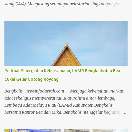
siang (14/4). Mengusung semangat pelestarian lingkungan yang
selaras dengan nilai adat dan budaya lokal, Irjen Herry
melakukan penanaman pohon secara simbolis di kawasan wisata
Danau Raja, Rengat. Kegiatan ini merupakan bagian dari
program penanaman serentak 2000 pohon di seluruh wilayah
Kabupaten Inhu. Penanaman dilakukan di berbagai titik, mulai
dari Mapolres, Polsek, Koramil, hingga kantor pemerintahan di
jajaran Pemkab Inhu, bahkan hingga ke tingkat desa. Kedatangan
Kapolda Riau disambut hangat oleh jajaran Forkopimda Inhu,
termasuk Kapolres Inhu AKBP Fahrian Saleh Siregar, Bupati Inhu
Perkuat Sinergi dan Kebersamaan, LAMR Bengkalis dan Bea
Ade Agus Hartanto dan unsur Forkopimda lainnya serta tokoh-
Cukai Gelar Gotong Royong
tokoh masyarakat yang turut hadir memberikan dukungan.
Fahrian menyampaikan bahwa kegiatan ini bukan sekadar
Bengkalis, newsinfodaerah.com – Menjaga kebersihan markas
seremoni, tetapi bentuk nyata dari kepedulian insti...
adat sekaligus mempererat tali silaturahmi antar-lembaga,
Lembaga Adat Melayu Riau (LAMR) Kabupaten Bengkalis
bersama Kantor Bea dan Cukai Bengkalis menggelar kegiatan
gotong royong (goro) bersama pada Jumat, 24 Juli 2026. Kegiatan
yang dipusatkan di Gedung LAMR Kabupaten Bengkalis ini