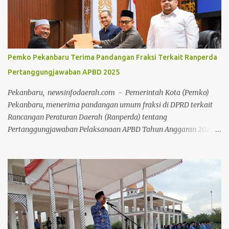
hidup sehat sekaligus menghidupkan ruang publik yang positif
bagi warga. Sejak pagi, warga dari berbagai kalangan usia
memanfaatkan momen bebas kendaraan bermotor ini untuk
berolahraga, mulai dari senam bersama, joging, hingga
bersepeda. Selain menjadi ajang menjaga kebugaran dan
Pemko Pekanbaru Terima Pandangan Fraksi Terkait Ranperda
bersilaturahmi, CFD kali ini juga sukses menjadi motor penggerak
Pertanggungjawaban APBD 2025
ekonomi daerah. Puluhan pelaku Usaha Mikro, Kecil, dan
Menengah (UMKM) lokal yang memadati area kegiatan
Pekanbaru, newsinfodaerah.com - Pemerintah Kota (Pemko)
melaporkan lonjakan omzet yang positif berkat ramainya pe...
Pekanbaru, menerima pandangan umum fraksi di DPRD terkait
Rancangan Peraturan Daerah (Ranperda) tentang
Pertanggungjawaban Pelaksanaan APBD Tahun Anggaran 2025.
Pandangan umum tersebut disampaikan 8 fraksi melalui Rapat
Paripurna di Ruang Rapat Paripurna Balai Payung Sekaki gedung
DPRD Pekanbaru, Senin (20/7/2026) siang. Rapat Paripurna
dipimpin secara langsung oleh Ketua DPRD Muhammad Isa
Lahamid, didampingi Wakil Ketua II Muhammad Dikky Suryadi
Khusaini dan Plh Sekdako Pekanbaru Masykur Tarmizi. Usai
paripurna, Masykur Tarmizi menyebutkan bahwa pandangan
umum dari fraksi di DPRD bersifat saran dan masukan bagi