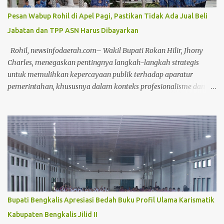
Pemko Pekanbaru untuk keperluan perbaikan pengelolaan APBD
Pesan Wabup Rohil di Apel Pagi, Pastikan Tidak Ada Jual Beli
ke depannya. "Mulai dari perencanaan, penganggaran,
Jabatan dan TPP ASN Harus Dibayarkan
pelaksanaan, hingga pertanggungjawaban (APBD)," ungkapnya.
Dengan adanya saran masukan dari DPRD, kata Masykur,
Rohil, newsinfodaerah.com– Wakil Bupati Rokan Hilir, Jhony
diharapkan tata kelola pemerintahan yang baik dan
Charles, menegaskan pentingnya langkah-langkah strategis
pemerintahan yang baik bisa terwuj...
untuk memulihkan kepercayaan publik terhadap aparatur
pemerintahan, khususnya dalam konteks profesionalisme dan
kinerja Aparatur Sipil Negara (ASN). Hal ini disampaikannya saat
memimpin Apel Pagi pada Kamis, (17/4/2025) Dalam arahannya,
Wabup menyoroti bahwa kepercayaan masyarakat dapat terkikis
apabila ASN terus bertahan dalam zona nyaman yang diwariskan
oleh sistem birokrasi feodal. Menurutnya, stagnasi kinerja yang
disebabkan oleh pola pikir birokratis harus segera ditinggalkan.
"Sudah terlalu lama ASN terjebak dalam kenyamanan semu yang
dibentuk oleh budaya birokrasi lama. Ini harus direformasi secara
menyeluruh agar produktivitas aparatur negara dapat
Bupati Bengkalis Apresiasi Bedah Buku Profil Ulama Karismatik
ditingkatkan,"ujar Jhony Charles di hadapan seluruh peserta apel.
Kabupaten Bengkalis Jilid II
Lebih lanjut, Wabup Jhony menyampaikan keprihatinannya