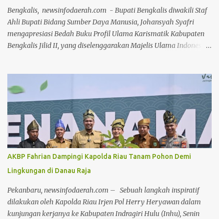
terhadap dinamika media sosial yang dalam beberapa hari
Bengkalis, newsinfodaerah.com - Bupati Bengkalis diwakili Staf
terakhir dipenuhi oleh komenta...
Ahli Bupati Bidang Sumber Daya Manusia, Johansyah Syafri
mengapresiasi Bedah Buku Profil Ulama Karismatik Kabupaten
Bengkalis Jilid II, yang diselenggarakan Majelis Ulama Indonesia
(MUI) Kabupaten Bengkalis, dalam rangka Milad MUI ke-51
tahun. Kegiatan bedah buku ini, dilakukan secara daring maupun
during dengan menghadirkan berbagai tokoh selaku narasumber,
Jumat 24 Juli 2026, di aula gedung Diklat Jalan Kelapapati Darat
Bengkalis. Dalam sambutannya, Johan mengatakan, kegiatan
bedah buku ini memiliki makna yang sangat penting karena
bukan sekadar membahas isi sebuah buku, tetapi juga menggali
kembali nilai-nilai perjuangan, keteladanan dan warisan
keilmuan para ulama yang telah memberi warna dalam
AKBP Fahrian Dampingi Kapolda Riau Tanam Pohon Demi
perjalanan sejarah Negeri Junjungan. "Melalui forum bedah buku
Lingkungan di Danau Raja
ini, kita tidak hanya memperkenalkan buku kepada masyarakat,
tetapi juga mengkajinya secara lebih mendalam. Sebab sebuah
Pekanbaru, newsinfodaerah.com – Sebuah langkah inspiratif
buku akan memiliki nilai yang jauh...
dilakukan oleh Kapolda Riau Irjen Pol Herry Heryawan dalam
kunjungan kerjanya ke Kabupaten Indragiri Hulu (Inhu), Senin