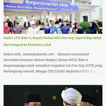
dipimpin langsung oleh pimpinan Majelis Kerapatan Adat (MKA)
Datok Seri H.Ilham Nur dan Dewan Pimpinan Harian (DPH)
Datok Seri Syaukani Al Karim LAMR Kabupaten Bengkalis,
jajaran pengurus, serta jajaran pejabat dan staf Bea & Cukai
Bengkalis. Suasana keakraban tampak menyelimuti jalannya
kegiatan. Sejak pagi, para pengurus adat dan jajaran Bea Cukai
bahu-membahu membersihkan area dalam gedung, halaman,
Hadiri CFD Batu 6, Bupati Rokan Hilir Dorong Gaya Hidup Sehat
hingga pengecatan pagar lingkungan sekitar Gedung LAMR
dan Penguatan Ekonomi Lokal
Bengkalis. Ketua MKA LAMR Kabupaten Bengkalis
menyampaikan bahwa tradisi gotong royong merupakan
Rokan Hilir, newsinfodaerah.com - Ratusan masyarakat
warisan budaya luhur masyarakat Melayu yang harus terus
memadati kawasan Taman Budaya (Arena MTQ) Batu 6
dirawat dan dihidupkan dal...
Bagansiapiapi untuk mengikuti kegiatan Car Free Day (CFD) yang
berlangsung meriah, Minggu (19/7/2026). Kegiatan CFD kali ini
mengusung tema “Ciptakan Rokan Hilir Sehat, Hidup
Berkualitas”, kegiatan ini sukses mengombinasikan gaya hidup
sehat, pemberdayaan ekonomi lokal, dan edukasi sosial.Kegiatan
ini dihadiri langsung oleh Bupati Rokan Hilir (Rohil) H.
Bistamam, jajaran Forkopimda Rohil, Sekretaris Daerah Fauzi
Efrizal, serta para kepala OPD di lingkungan Pemkab Rohil. Turut