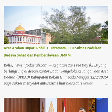
Atas Arahan Bupati Rohil H. Bistamam, CFD Sukses Padukan
Budaya Sehat dan Pemberdayaan UMKM
Rohil, newsinfodaerah.com – Kegiatan Car Free Day (CFD) yang
berlangsung di depan Kantor Badan Pengelola Keuangan dan Aset
Daerah (BPKAD) Kabupaten Rokan Hilir pada Minggu (12/7/2026)
pagi, sukses menyedot antusiasme luar biasa dari ribuan
masyarakat setempat. Acara mingguan ini dilaksanakan atas
arahan langsung Bupati Rokan Hilir, H. Bistamam, dan didukung
penuh oleh Pemerintah Kabupaten Rokan Hilir. Agenda tersebut
menjadi upaya nyata pemerintah untuk terus mendorong budaya