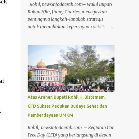
sek
Rohil, newsinfodaerah.com– Wakil Bupati
Rokan Hilir, Jhony Charles, menegaskan
pentingnya langkah-langkah strategis
untuk memulihkan kepercayaan publik
terhadap aparatur pemerintahan,
khususnya dalam konteks profesionalisme
dan kinerja Aparatur Sipil Negara (ASN). Hal
ini disampaikannya saat memimpin Apel
Pagi pada Kamis, (17/4/2025) Dalam
arahannya, Wabup menyoroti bahwa
kepercayaan masyarakat dapat terkikis
ai
apabila ASN terus bertahan dalam zona
nyaman yang diwariskan oleh sistem
Atas Arahan Bupati Rohil H. Bistamam,
birokrasi feodal. Menurutnya, stagnasi
CFD Sukses Padukan Budaya Sehat dan
kinerja yang disebabkan oleh pola pikir
i
Pemberdayaan UMKM
birokratis harus segera ditinggalkan.
"Sudah terlalu lama ASN terjebak dalam
Rohil, newsinfodaerah.com – Kegiatan Car
kenyamanan semu yang dibentuk oleh
Free Day (CFD) yang berlangsung di depan
budaya birokrasi lama. Ini harus