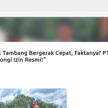
Langsung ke konten utama
ek Tambang Bergerak Cepat, Faktanya? P
ngi Izin Resmi!"