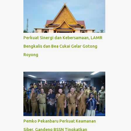
Perkuat Sinergi dan Kebersamaan, LAMR
Bengkalis dan Bea Cukai Gelar Gotong
Royong
Pemko Pekanbaru Perkuat Keamanan
Siber, Gandeng BSSN Tingkatkan