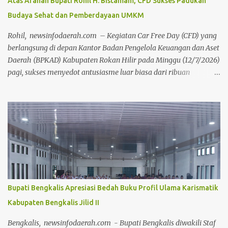
Atas Arahan Bupati Rohil H. Bistamam, CFD Sukses Padukan
ditingkatkan,"ujar Jhony Charles di hadapan seluruh peserta apel.
Budaya Sehat dan Pemberdayaan UMKM
Lebih lanjut, Wabup Jhony menyampaikan keprihatinannya
terhadap dinamika media sosial yang dalam beberapa hari
Rohil, newsinfodaerah.com – Kegiatan Car Free Day (CFD) yang
terakhir dipenuhi oleh komenta...
berlangsung di depan Kantor Badan Pengelola Keuangan dan Aset
Daerah (BPKAD) Kabupaten Rokan Hilir pada Minggu (12/7/2026)
pagi, sukses menyedot antusiasme luar biasa dari ribuan
masyarakat setempat. Acara mingguan ini dilaksanakan atas
arahan langsung Bupati Rokan Hilir, H. Bistamam, dan didukung
penuh oleh Pemerintah Kabupaten Rokan Hilir. Agenda tersebut
menjadi upaya nyata pemerintah untuk terus mendorong budaya
hidup sehat sekaligus menghidupkan ruang publik yang positif
bagi warga. Sejak pagi, warga dari berbagai kalangan usia
memanfaatkan momen bebas kendaraan bermotor ini untuk
berolahraga, mulai dari senam bersama, joging, hingga
bersepeda. Selain menjadi ajang menjaga kebugaran dan
Bupati Bengkalis Apresiasi Bedah Buku Profil Ulama Karismatik
bersilaturahmi, CFD kali ini juga sukses menjadi motor penggerak
Kabupaten Bengkalis Jilid II
ekonomi daerah. Puluhan pelaku Usaha Mikro, Kecil, dan
Menengah (UMKM) lokal yang memadati area kegiatan
Bengkalis, newsinfodaerah.com - Bupati Bengkalis diwakili Staf