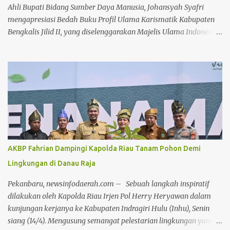
melaporkan lonjakan omzet yang positif berkat ramainya pe...
Ahli Bupati Bidang Sumber Daya Manusia, Johansyah Syafri
mengapresiasi Bedah Buku Profil Ulama Karismatik Kabupaten
Bengkalis Jilid II, yang diselenggarakan Majelis Ulama Indonesia
(MUI) Kabupaten Bengkalis, dalam rangka Milad MUI ke-51
tahun. Kegiatan bedah buku ini, dilakukan secara daring maupun
during dengan menghadirkan berbagai tokoh selaku narasumber,
Jumat 24 Juli 2026, di aula gedung Diklat Jalan Kelapapati Darat
Bengkalis. Dalam sambutannya, Johan mengatakan, kegiatan
bedah buku ini memiliki makna yang sangat penting karena
bukan sekadar membahas isi sebuah buku, tetapi juga menggali
kembali nilai-nilai perjuangan, keteladanan dan warisan
keilmuan para ulama yang telah memberi warna dalam
AKBP Fahrian Dampingi Kapolda Riau Tanam Pohon Demi
perjalanan sejarah Negeri Junjungan. "Melalui forum bedah buku
Lingkungan di Danau Raja
ini, kita tidak hanya memperkenalkan buku kepada masyarakat,
tetapi juga mengkajinya secara lebih mendalam. Sebab sebuah
Pekanbaru, newsinfodaerah.com – Sebuah langkah inspiratif
buku akan memiliki nilai yang jauh...
dilakukan oleh Kapolda Riau Irjen Pol Herry Heryawan dalam
kunjungan kerjanya ke Kabupaten Indragiri Hulu (Inhu), Senin
siang (14/4). Mengusung semangat pelestarian lingkungan yang