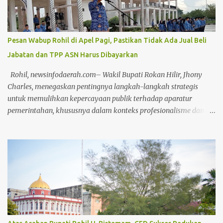
paripurna, Masykur Tarmizi menyebutkan bahwa pandangan
umum dari fraksi di DPRD bersifat saran dan masukan bagi
Pemko Pekanbaru untuk keperluan perbaikan pengelolaan APBD
Pesan Wabup Rohil di Apel Pagi, Pastikan Tidak Ada Jual Beli
ke depannya. "Mulai dari perencanaan, penganggaran,
Jabatan dan TPP ASN Harus Dibayarkan
pelaksanaan, hingga pertanggungjawaban (APBD)," ungkapnya.
Dengan adanya saran masukan dari DPRD, kata Masykur,
Rohil, newsinfodaerah.com– Wakil Bupati Rokan Hilir, Jhony
diharapkan tata kelola pemerintahan yang baik dan
Charles, menegaskan pentingnya langkah-langkah strategis
pemerintahan yang baik bisa terwuj...
untuk memulihkan kepercayaan publik terhadap aparatur
pemerintahan, khususnya dalam konteks profesionalisme dan
kinerja Aparatur Sipil Negara (ASN). Hal ini disampaikannya saat
memimpin Apel Pagi pada Kamis, (17/4/2025) Dalam arahannya,
Wabup menyoroti bahwa kepercayaan masyarakat dapat terkikis
apabila ASN terus bertahan dalam zona nyaman yang diwariskan
oleh sistem birokrasi feodal. Menurutnya, stagnasi kinerja yang
disebabkan oleh pola pikir birokratis harus segera ditinggalkan.
"Sudah terlalu lama ASN terjebak dalam kenyamanan semu yang
dibentuk oleh budaya birokrasi lama. Ini harus direformasi secara
menyeluruh agar produktivitas aparatur negara dapat