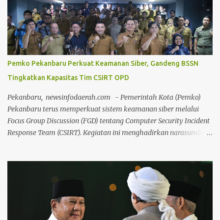
Datok Seri Syaukani Al Karim LAMR Kabupaten Bengkalis,
jajaran pengurus, serta jajaran pejabat dan staf Bea & Cukai
Bengkalis. Suasana keakraban tampak menyelimuti jalannya
kegiatan. Sejak pagi, para pengurus adat dan jajaran Bea Cukai
bahu-membahu membersihkan area dalam gedung, halaman,
Pemko Pekanbaru Perkuat Keamanan Siber, Gandeng BSSN
hingga pengecatan pagar lingkungan sekitar Gedung LAMR
Tingkatkan Kapasitas Tim CSIRT OPD
Bengkalis. Ketua MKA LAMR Kabupaten Bengkalis
menyampaikan bahwa tradisi gotong royong merupakan
Pekanbaru, newsinfodaerah.com - Pemerintah Kota (Pemko)
warisan budaya luhur masyarakat Melayu yang harus terus
Pekanbaru terus memperkuat sistem keamanan siber melalui
dirawat dan dihidupkan dal...
Focus Group Discussion (FGD) tentang Computer Security Incident
Response Team (CSIRT). Kegiatan ini menghadirkan narasumber
dari Badan Siber dan Sandi Negara (BSSN) Republik Indonesia,
Rangga Aditya Sutopo, serta diikuti para pengelola teknologi
informasi dari seluruh organisasi perangkat daerah (OPD). Kepala
Dinas Komunikasi, Informatika, Statistik, dan Persandian
(Diskominfotiksan) Pekanbaru, Ardiansyah Eka Putra dalam
pidatonya, Selasa (21/7/2026), mengatakan, FGD ini menjadi
ajang penyegaran pengetahuan sekaligus memperkuat