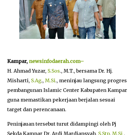
Kampar,
newsinfodaerah.com–
H. Ahmad Yuzar,
S.Sos
., M.T., bersama Dr. Hj.
Misharti,
S.Ag
.,
M.Si
., meninjau langsung progres
pembangunan Islamic Center Kabupaten Kampar
guna memastikan pekerjaan berjalan sesuai
target dan perencanaan.
Peninjauan tersebut turut didampingi oleh Pj
Sekda Kampar Dr. Ardi Mardiansyah,
S.Stp
,
M.Si
,