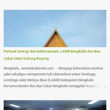
selaras dengan nilai adat dan budaya lokal, Irjen Herry
melakukan penanaman pohon secara simbolis di kawasan wisata
Danau Raja, Rengat. Kegiatan ini merupakan bagian dari
program penanaman serentak 2000 pohon di seluruh wilayah
Kabupaten Inhu. Penanaman dilakukan di berbagai titik, mulai
dari Mapolres, Polsek, Koramil, hingga kantor pemerintahan di
jajaran Pemkab Inhu, bahkan hingga ke tingkat desa. Kedatangan
Kapolda Riau disambut hangat oleh jajaran Forkopimda Inhu,
termasuk Kapolres Inhu AKBP Fahrian Saleh Siregar, Bupati Inhu
Perkuat Sinergi dan Kebersamaan, LAMR Bengkalis dan Bea
Ade Agus Hartanto dan unsur Forkopimda lainnya serta tokoh-
Cukai Gelar Gotong Royong
tokoh masyarakat yang turut hadir memberikan dukungan.
Fahrian menyampaikan bahwa kegiatan ini bukan sekadar
Bengkalis, newsinfodaerah.com – Menjaga kebersihan markas
seremoni, tetapi bentuk nyata dari kepedulian insti...
adat sekaligus mempererat tali silaturahmi antar-lembaga,
Lembaga Adat Melayu Riau (LAMR) Kabupaten Bengkalis
bersama Kantor Bea dan Cukai Bengkalis menggelar kegiatan
gotong royong (goro) bersama pada Jumat, 24 Juli 2026. Kegiatan
yang dipusatkan di Gedung LAMR Kabupaten Bengkalis ini
dipimpin langsung oleh pimpinan Majelis Kerapatan Adat (MKA)
Datok Seri H.Ilham Nur dan Dewan Pimpinan Harian (DPH)