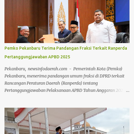
Pemko Pekanbaru Terima Pandangan Fraksi Terkait Ranperda
Pertanggungjawaban APBD 2025
Pekanbaru, newsinfodaerah.com - Pemerintah Kota (Pemko)
Pekanbaru, menerima pandangan umum fraksi di DPRD terkait
Rancangan Peraturan Daerah (Ranperda) tentang
Pertanggungjawaban Pelaksanaan APBD Tahun Anggaran 2025.
Pandangan umum tersebut disampaikan 8 fraksi melalui Rapat
Paripurna di Ruang Rapat Paripurna Balai Payung Sekaki gedung
DPRD Pekanbaru, Senin (20/7/2026) siang. Rapat Paripurna
dipimpin secara langsung oleh Ketua DPRD Muhammad Isa
Lahamid, didampingi Wakil Ketua II Muhammad Dikky Suryadi
Khusaini dan Plh Sekdako Pekanbaru Masykur Tarmizi. Usai