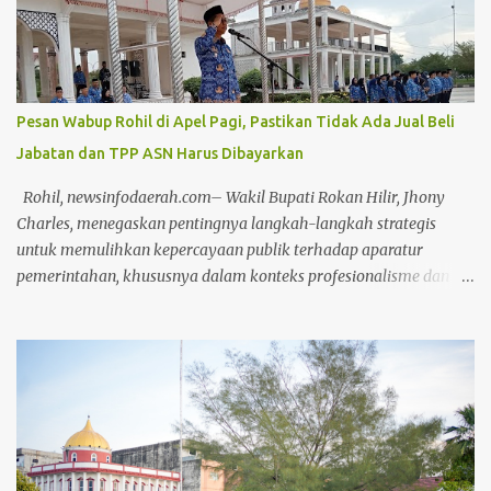
Lahamid, didampingi Wakil Ketua II Muhammad Dikky Suryadi
Khusaini dan Plh Sekdako Pekanbaru Masykur Tarmizi. Usai
paripurna, Masykur Tarmizi menyebutkan bahwa pandangan
umum dari fraksi di DPRD bersifat saran dan masukan bagi
Pemko Pekanbaru untuk keperluan perbaikan pengelolaan APBD
Pesan Wabup Rohil di Apel Pagi, Pastikan Tidak Ada Jual Beli
ke depannya. "Mulai dari perencanaan, penganggaran,
Jabatan dan TPP ASN Harus Dibayarkan
pelaksanaan, hingga pertanggungjawaban (APBD)," ungkapnya.
Dengan adanya saran masukan dari DPRD, kata Masykur,
Rohil, newsinfodaerah.com– Wakil Bupati Rokan Hilir, Jhony
diharapkan tata kelola pemerintahan yang baik dan
Charles, menegaskan pentingnya langkah-langkah strategis
pemerintahan yang baik bisa terwuj...
untuk memulihkan kepercayaan publik terhadap aparatur
pemerintahan, khususnya dalam konteks profesionalisme dan
kinerja Aparatur Sipil Negara (ASN). Hal ini disampaikannya saat
memimpin Apel Pagi pada Kamis, (17/4/2025) Dalam arahannya,
Wabup menyoroti bahwa kepercayaan masyarakat dapat terkikis
apabila ASN terus bertahan dalam zona nyaman yang diwariskan
oleh sistem birokrasi feodal. Menurutnya, stagnasi kinerja yang
disebabkan oleh pola pikir birokratis harus segera ditinggalkan.
"Sudah terlalu lama ASN terjebak dalam kenyamanan semu yang
dibentuk oleh budaya birokrasi lama. Ini harus direformasi secara