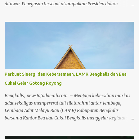
ditawar. Penegasan tersebut disampaikan Presiden dalam
sambutannya pada peringatan Hari Lahir (Harlah) ke-28 Partai
Kebangkitan Bangsa (PKB) di Jakarta International Convention
Center (JICC), Jakarta, Kamis, 23 Juli 2026. Presiden
menyampaikan bahwa Indonesia akan terus menjalankan politik
luar negeri bebas aktif dengan menghormati seluruh negara dan
kekuatan dunia. Sebagai negara nonblok, Indonesia tidak ingin
memiliki musuh maupun mengganggu negara lain. “Kita
bersyukur bahwa kita nonblok, kita tidak punya musuh, kita
hormati semua negara, kita hormati semua kekuatan. Kita ingin
Perkuat Sinergi dan Kebersamaan, LAMR Bengkalis dan Bea
bebas aktif,” ujar Presiden. Menurut Presiden, arah politik luar
Cukai Gelar Gotong Royong
negeri pemerintahannya berlandaskan prinsip bertetangga baik
atau the good neighbor policy . Indonesia ingin menjalin
Bengkalis, newsinfodaerah.com – Menjaga kebersihan markas
hubungan persahabatan dan kerja sama dengan...
adat sekaligus mempererat tali silaturahmi antar-lembaga,
Lembaga Adat Melayu Riau (LAMR) Kabupaten Bengkalis
bersama Kantor Bea dan Cukai Bengkalis menggelar kegiatan
gotong royong (goro) bersama pada Jumat, 24 Juli 2026. Kegiatan
yang dipusatkan di Gedung LAMR Kabupaten Bengkalis ini