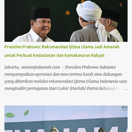
dipimpin langsung oleh pimpinan Majelis Kerapatan Adat (MKA)
Datok Seri H.Ilham Nur dan Dewan Pimpinan Harian (DPH)
Datok Seri Syaukani Al Karim LAMR Kabupaten Bengkalis,
jajaran pengurus, serta jajaran pejabat dan staf Bea & Cukai
Bengkalis. Suasana keakraban tampak menyelimuti jalannya
kegiatan. Sejak pagi, para pengurus adat dan jajaran Bea Cukai
bahu-membahu membersihkan area dalam gedung, halaman,
Presiden Prabowo: Rekomendasi Ijtima Ulama Jadi Amanah
hingga pengecatan pagar lingkungan sekitar Gedung LAMR
untuk Perkuat Kedaulatan dan Kemakmuran Rakyat
Bengkalis. Ketua MKA LAMR Kabupaten Bengkalis
menyampaikan bahwa tradisi gotong royong merupakan
Jakarta, newsinfodaerah.com - Presiden Prabowo Subianto
warisan budaya luhur masyarakat Melayu yang harus terus
menyampaikan apresiasi dan rasa terima kasih atas dukungan
dirawat dan dihidupkan dal...
yang diberikan melalui rekomendasi Ijtima Ulama Indonesia saat
menghadiri peringatan Hari Lahir (Harlah) Partai Kebangkitan
Bangsa (PKB) ke-28 bertajuk “Arah Baru Amanat Ekonomi
Konstitusi” yang digelar di Jakarta International Convention
Center (JICC), Jakarta, pada Kamis (23/07/2026). Presiden menilai
rekomendasi tersebut menjadi amanah sekaligus penguat bagi
pemerintah dalam menjalankan pembangunan nasional sesuai
amanat konstitusi. “Hari ini saya dapat hadiah lagi. Luar biasa