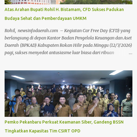
menyeluruh agar produktivitas aparatur negara dapat
Atas Arahan Bupati Rohil H. Bistamam, CFD Sukses Padukan
ditingkatkan,"ujar Jhony Charles di hadapan seluruh peserta apel.
Budaya Sehat dan Pemberdayaan UMKM
Lebih lanjut, Wabup Jhony menyampaikan keprihatinannya
terhadap dinamika media sosial yang dalam beberapa hari
Rohil, newsinfodaerah.com – Kegiatan Car Free Day (CFD) yang
terakhir dipenuhi oleh komenta...
berlangsung di depan Kantor Badan Pengelola Keuangan dan Aset
Daerah (BPKAD) Kabupaten Rokan Hilir pada Minggu (12/7/2026)
pagi, sukses menyedot antusiasme luar biasa dari ribuan
masyarakat setempat. Acara mingguan ini dilaksanakan atas
arahan langsung Bupati Rokan Hilir, H. Bistamam, dan didukung
penuh oleh Pemerintah Kabupaten Rokan Hilir. Agenda tersebut
menjadi upaya nyata pemerintah untuk terus mendorong budaya
hidup sehat sekaligus menghidupkan ruang publik yang positif
bagi warga. Sejak pagi, warga dari berbagai kalangan usia
memanfaatkan momen bebas kendaraan bermotor ini untuk
berolahraga, mulai dari senam bersama, joging, hingga
bersepeda. Selain menjadi ajang menjaga kebugaran dan
Pemko Pekanbaru Perkuat Keamanan Siber, Gandeng BSSN
bersilaturahmi, CFD kali ini juga sukses menjadi motor penggerak
Tingkatkan Kapasitas Tim CSIRT OPD
ekonomi daerah. Puluhan pelaku Usaha Mikro, Kecil, dan