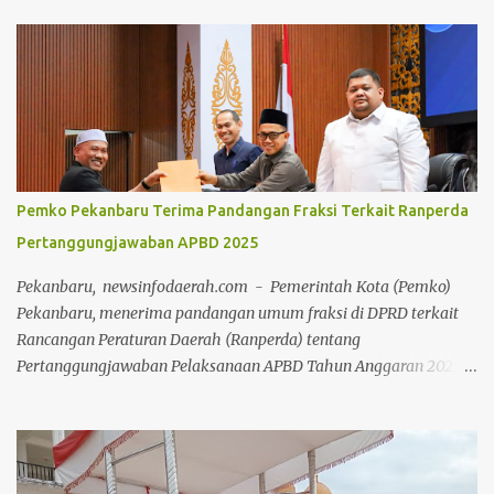
Pemko Pekanbaru Terima Pandangan Fraksi Terkait Ranperda
Pertanggungjawaban APBD 2025
Pekanbaru, newsinfodaerah.com - Pemerintah Kota (Pemko)
Pekanbaru, menerima pandangan umum fraksi di DPRD terkait
Rancangan Peraturan Daerah (Ranperda) tentang
Pertanggungjawaban Pelaksanaan APBD Tahun Anggaran 2025.
Pandangan umum tersebut disampaikan 8 fraksi melalui Rapat
Paripurna di Ruang Rapat Paripurna Balai Payung Sekaki gedung
DPRD Pekanbaru, Senin (20/7/2026) siang. Rapat Paripurna
dipimpin secara langsung oleh Ketua DPRD Muhammad Isa