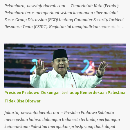
Menengah (UMKM) lokal yang memadati area kegiatan
Pekanbaru, newsinfodaerah.com - Pemerintah Kota (Pemko)
melaporkan lonjakan omzet yang positif berkat ramainya pe...
Pekanbaru terus memperkuat sistem keamanan siber melalui
Focus Group Discussion (FGD) tentang Computer Security Incident
Response Team (CSIRT). Kegiatan ini menghadirkan narasumber
dari Badan Siber dan Sandi Negara (BSSN) Republik Indonesia,
Rangga Aditya Sutopo, serta diikuti para pengelola teknologi
informasi dari seluruh organisasi perangkat daerah (OPD). Kepala
Dinas Komunikasi, Informatika, Statistik, dan Persandian
(Diskominfotiksan) Pekanbaru, Ardiansyah Eka Putra dalam
pidatonya, Selasa (21/7/2026), mengatakan, FGD ini menjadi
ajang penyegaran pengetahuan sekaligus memperkuat
koordinasi para admin teknologi informasi di lingkungan Pemko
Pekanbaru dalam menghadapi ancaman siber yang terus
Presiden Prabowo: Dukungan terhadap Kemerdekaan Palestina
berkembang. Para peserta merupakan pengurus atau admin Tim
Tidak Bisa Ditawar
Tanggap Insiden Keamanan Siber (CSIRT) yang memiliki peran
penting dalam menjaga keamanan sistem informasi pemerintah.
Jakarta, newsinfodaerah.com - Presiden Prabowo Subianto
"Teknologi informasi memiliki tingkat kerentanan ...
menegaskan bahwa dukungan Indonesia terhadap perjuangan
kemerdekaan Palestina merupakan prinsip yang tidak dapat