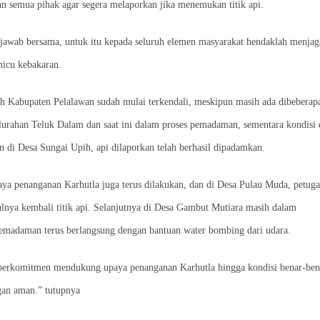
 semua pihak agar segera melaporkan jika menemukan titik api.
awab bersama, untuk itu kepada seluruh elemen masyarakat hendaklah menjag
micu kebakaran.
h Kabupaten Pelalawan sudah mulai terkendali, meskipun masih ada dibeberap
lurahan Teluk Dalam dan saat ini dalam proses pemadaman, sementara kondisi 
n di Desa Sungai Upih, api dilaporkan telah berhasil dipadamkan.
aya penanganan Karhutla juga terus dilakukan, dan di Desa Pulau Muda, petuga
lnya kembali titik api. Selanjutnya di Desa Gambut Mutiara masih dalam
emadaman terus berlangsung dengan bantuan water bombing dari udara.
s berkomitmen mendukung upaya penanganan Karhutla hingga kondisi benar-ben
ngan aman.” tutupnya