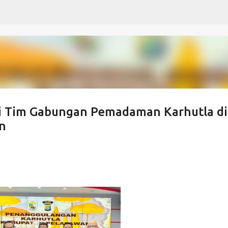
Langsung ke konten utama
rgi Tim Gabungan Pemadaman Karhutla di
n