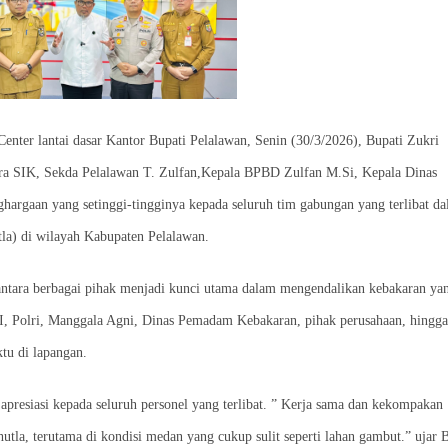
nter lantai dasar Kantor Bupati Pelalawan, Senin (30/3/2026), Bupati Zukri
ra SIK, Sekda Pelalawan T. Zulfan,Kepala BPBD Zulfan M.Si, Kepala Dinas
argaan yang setinggi-tingginya kepada seluruh tim gabungan yang terlibat d
la) di wilayah Kabupaten Pelalawan.
antara berbagai pihak menjadi kunci utama dalam mengendalikan kebakaran ya
TNI, Polri, Manggala Agni, Dinas Pemadam Kebakaran, pihak perusahaan, hingga
ktu di lapangan.
apresiasi kepada seluruh personel yang terlibat. ” Kerja sama dan kekompakan
tla, terutama di kondisi medan yang cukup sulit seperti lahan gambut.” ujar 