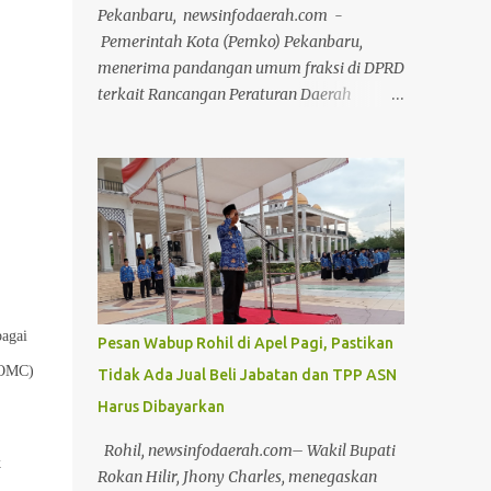
Pekanbaru, newsinfodaerah.com -
Pemerintah Kota (Pemko) Pekanbaru,
menerima pandangan umum fraksi di DPRD
terkait Rancangan Peraturan Daerah
(Ranperda) tentang Pertanggungjawaban
Pelaksanaan APBD Tahun Anggaran 2025.
Pandangan umum tersebut disampaikan 8
fraksi melalui Rapat Paripurna di Ruang
Rapat Paripurna Balai Payung Sekaki
gedung DPRD Pekanbaru, Senin (20/7/2026)
siang. Rapat Paripurna dipimpin secara
langsung oleh Ketua DPRD Muhammad Isa
Lahamid, didampingi Wakil Ketua II
bagai
Pesan Wabup Rohil di Apel Pagi, Pastikan
Muhammad Dikky Suryadi Khusaini dan
 (OMC)
Tidak Ada Jual Beli Jabatan dan TPP ASN
Plh Sekdako Pekanbaru Masykur Tarmizi.
Harus Dibayarkan
Usai paripurna, Masykur Tarmizi
menyebutkan bahwa pandangan umum
Rohil, newsinfodaerah.com– Wakil Bupati
dari fraksi di DPRD bersifat saran dan
k
Rokan Hilir, Jhony Charles, menegaskan
masukan bagi Pemko Pekanbaru untuk