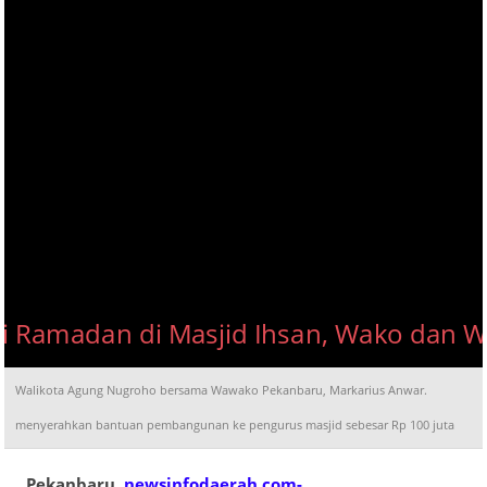
Walikota Agung Nugroho bersama Wawako Pekanbaru, Markarius Anwar.
menyerahkan bantuan pembangunan ke pengurus masjid sebesar Rp 100 juta
Pekanbaru,
newsinfodaerah.com-