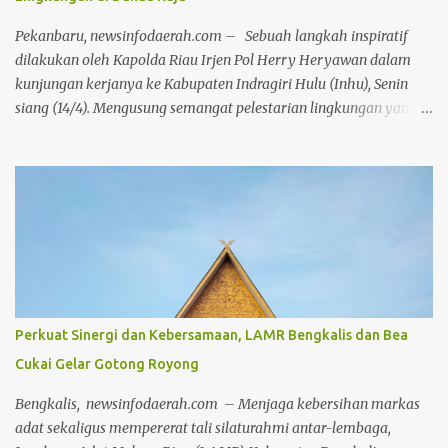
Lebih lanjut, Wabup Jhony menyampaikan keprihatinannya
terhadap dinamika media sosial yang dalam beberapa hari
Pekanbaru, newsinfodaerah.com – Sebuah langkah inspiratif
terakhir dipenuhi oleh komenta...
dilakukan oleh Kapolda Riau Irjen Pol Herry Heryawan dalam
kunjungan kerjanya ke Kabupaten Indragiri Hulu (Inhu), Senin
siang (14/4). Mengusung semangat pelestarian lingkungan yang
selaras dengan nilai adat dan budaya lokal, Irjen Herry
melakukan penanaman pohon secara simbolis di kawasan wisata
Danau Raja, Rengat. Kegiatan ini merupakan bagian dari
program penanaman serentak 2000 pohon di seluruh wilayah
Kabupaten Inhu. Penanaman dilakukan di berbagai titik, mulai
dari Mapolres, Polsek, Koramil, hingga kantor pemerintahan di
jajaran Pemkab Inhu, bahkan hingga ke tingkat desa. Kedatangan
Kapolda Riau disambut hangat oleh jajaran Forkopimda Inhu,
termasuk Kapolres Inhu AKBP Fahrian Saleh Siregar, Bupati Inhu
Perkuat Sinergi dan Kebersamaan, LAMR Bengkalis dan Bea
Ade Agus Hartanto dan unsur Forkopimda lainnya serta tokoh-
Cukai Gelar Gotong Royong
tokoh masyarakat yang turut hadir memberikan dukungan.
Fahrian menyampaikan bahwa kegiatan ini bukan sekadar
Bengkalis, newsinfodaerah.com – Menjaga kebersihan markas
seremoni, tetapi bentuk nyata dari kepedulian insti...
adat sekaligus mempererat tali silaturahmi antar-lembaga,