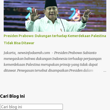
mengangkut sampah. Kelurahan itu, di antaranya Lembah Sari,
Sri Meranti, Umban Sari, Tirta Siak, Labuh Baru Barat dan Labuh
Baru Timur. Kelurahan lainnya yakni Tobek Godang, Kampung
Melayu dan Sukajadi. Kondisi ini bukan hanya terjadi karena
sejumlah LPS memiliki armada yang terbatas. Ada juga yang
disebabkan pengurus LPS sejumlah kelurahan yang
Presiden Prabowo: Dukungan terhadap Kemerdekaan Palestina
mengundurkan diri. Agung menyadari masih ada LPS yang
Tidak Bisa Ditawar
mendapat bantuan dari DLHK Kota Pekanbaru untuk
pengangkutan sampah. "Masih ada LPS yang dibantu DLHK Kota
Jakarta, newsinfodaerah.com - Presiden Prabowo Subianto
Pekanbaru, kita berupaya agar camat bisa mendorong LPS
menegaskan bahwa dukungan Indonesia terhadap perjuangan
mengoptimalkan pengangkutan sampa...
kemerdekaan Palestina merupakan prinsip yang tidak dapat
ditawar. Penegasan tersebut disampaikan Presiden dalam
sambutannya pada peringatan Hari Lahir (Harlah) ke-28 Partai
Kebangkitan Bangsa (PKB) di Jakarta International Convention
Center (JICC), Jakarta, Kamis, 23 Juli 2026. Presiden
menyampaikan bahwa Indonesia akan terus menjalankan politik
Cari Blog Ini
luar negeri bebas aktif dengan menghormati seluruh negara dan
kekuatan dunia. Sebagai negara nonblok, Indonesia tidak ingin