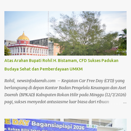
(MUI) Kabupaten Bengkalis, dalam rangka Milad MUI ke-51
tahun. Kegiatan bedah buku ini, dilakukan secara daring maupun
during dengan menghadirkan berbagai tokoh selaku narasumber,
Jumat 24 Juli 2026, di aula gedung Diklat Jalan Kelapapati Darat
Bengkalis. Dalam sambutannya, Johan mengatakan, kegiatan
bedah buku ini memiliki makna yang sangat penting karena
bukan sekadar membahas isi sebuah buku, tetapi juga menggali
kembali nilai-nilai perjuangan, keteladanan dan warisan
keilmuan para ulama yang telah memberi warna dalam
Atas Arahan Bupati Rohil H. Bistamam, CFD Sukses Padukan
perjalanan sejarah Negeri Junjungan. "Melalui forum bedah buku
Budaya Sehat dan Pemberdayaan UMKM
ini, kita tidak hanya memperkenalkan buku kepada masyarakat,
tetapi juga mengkajinya secara lebih mendalam. Sebab sebuah
Rohil, newsinfodaerah.com – Kegiatan Car Free Day (CFD) yang
buku akan memiliki nilai yang jauh...
berlangsung di depan Kantor Badan Pengelola Keuangan dan Aset
Daerah (BPKAD) Kabupaten Rokan Hilir pada Minggu (12/7/2026)
pagi, sukses menyedot antusiasme luar biasa dari ribuan
masyarakat setempat. Acara mingguan ini dilaksanakan atas
arahan langsung Bupati Rokan Hilir, H. Bistamam, dan didukung
penuh oleh Pemerintah Kabupaten Rokan Hilir. Agenda tersebut
menjadi upaya nyata pemerintah untuk terus mendorong budaya