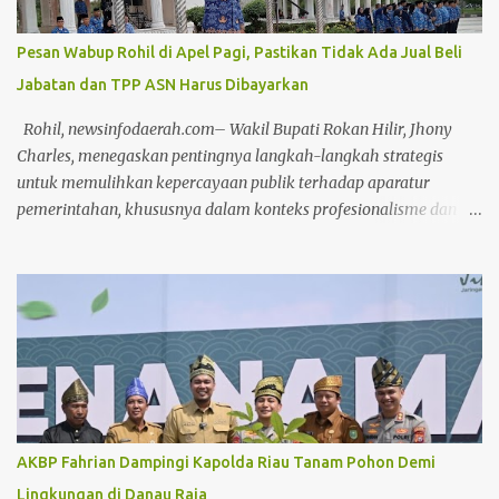
IWAPI Rohil yang juga Anggota DPR RI Dr. Hj. Karmila Sari,
S.Kom., M.M, Direktur Politeknik Negeri Bengkalis Johny Custer,
Pesan Wabup Rohil di Apel Pagi, Pastikan Tidak Ada Jual Beli
S.T., M.T., akademisi, serta jajaran manajemen PT Pertamina Hulu
Jabatan dan TPP ASN Harus Dibayarkan
Rokan (PHR). Selain senam dan olahraga bersama, CFD kali ini
diwarnai dengan pembagian ratusan doorprize menarik bagi para
Rohil, newsinfodaerah.com– Wakil Bupati Rokan Hilir, Jhony
peserta yang beruntung. Pada kese...
Charles, menegaskan pentingnya langkah-langkah strategis
untuk memulihkan kepercayaan publik terhadap aparatur
pemerintahan, khususnya dalam konteks profesionalisme dan
kinerja Aparatur Sipil Negara (ASN). Hal ini disampaikannya saat
memimpin Apel Pagi pada Kamis, (17/4/2025) Dalam arahannya,
Wabup menyoroti bahwa kepercayaan masyarakat dapat terkikis
apabila ASN terus bertahan dalam zona nyaman yang diwariskan
oleh sistem birokrasi feodal. Menurutnya, stagnasi kinerja yang
disebabkan oleh pola pikir birokratis harus segera ditinggalkan.
"Sudah terlalu lama ASN terjebak dalam kenyamanan semu yang
dibentuk oleh budaya birokrasi lama. Ini harus direformasi secara
menyeluruh agar produktivitas aparatur negara dapat
AKBP Fahrian Dampingi Kapolda Riau Tanam Pohon Demi
ditingkatkan,"ujar Jhony Charles di hadapan seluruh peserta apel.
Lingkungan di Danau Raja