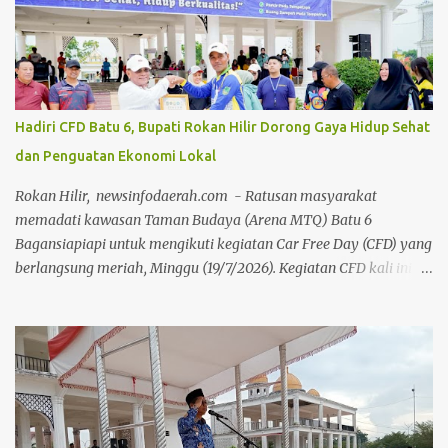
hidup sehat sekaligus menghidupkan ruang publik yang positif
bagi warga. Sejak pagi, warga dari berbagai kalangan usia
memanfaatkan momen bebas kendaraan bermotor ini untuk
berolahraga, mulai dari senam bersama, joging, hingga
bersepeda. Selain menjadi ajang menjaga kebugaran dan
Hadiri CFD Batu 6, Bupati Rokan Hilir Dorong Gaya Hidup Sehat
bersilaturahmi, CFD kali ini juga sukses menjadi motor penggerak
dan Penguatan Ekonomi Lokal
ekonomi daerah. Puluhan pelaku Usaha Mikro, Kecil, dan
Menengah (UMKM) lokal yang memadati area kegiatan
Rokan Hilir, newsinfodaerah.com - Ratusan masyarakat
melaporkan lonjakan omzet yang positif berkat ramainya pe...
memadati kawasan Taman Budaya (Arena MTQ) Batu 6
Bagansiapiapi untuk mengikuti kegiatan Car Free Day (CFD) yang
berlangsung meriah, Minggu (19/7/2026). Kegiatan CFD kali ini
mengusung tema “Ciptakan Rokan Hilir Sehat, Hidup
Berkualitas”, kegiatan ini sukses mengombinasikan gaya hidup
sehat, pemberdayaan ekonomi lokal, dan edukasi sosial.Kegiatan
ini dihadiri langsung oleh Bupati Rokan Hilir (Rohil) H.
Bistamam, jajaran Forkopimda Rohil, Sekretaris Daerah Fauzi
Efrizal, serta para kepala OPD di lingkungan Pemkab Rohil. Turut
hadir Ketua TP PKK Rohil Tatik Sri Rahayu Bistamam, Ketua DPC