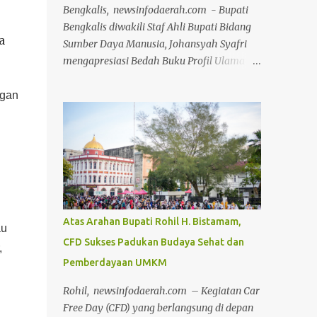
Bengkalis, newsinfodaerah.com - Bupati
Bengkalis diwakili Staf Ahli Bupati Bidang
a
Sumber Daya Manusia, Johansyah Syafri
mengapresiasi Bedah Buku Profil Ulama
Karismatik Kabupaten Bengkalis Jilid II,
yang diselenggarakan Majelis Ulama
ngan
Indonesia (MUI) Kabupaten Bengkalis,
dalam rangka Milad MUI ke-51 tahun.
Kegiatan bedah buku ini, dilakukan secara
daring maupun during dengan
menghadirkan berbagai tokoh selaku
narasumber, Jumat 24 Juli 2026, di aula
gedung Diklat Jalan Kelapapati Darat
Atas Arahan Bupati Rohil H. Bistamam,
au
Bengkalis. Dalam sambutannya, Johan
CFD Sukses Padukan Budaya Sehat dan
mengatakan, kegiatan bedah buku ini
,
Pemberdayaan UMKM
memiliki makna yang sangat penting
karena bukan sekadar membahas isi
Rohil, newsinfodaerah.com – Kegiatan Car
sebuah buku, tetapi juga menggali kembali
Free Day (CFD) yang berlangsung di depan
nilai-nilai perjuangan, keteladanan dan