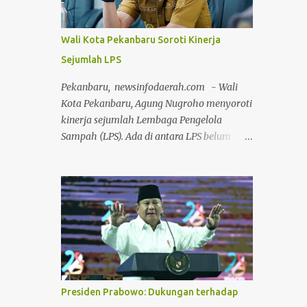
Datok Seri H.Ilham Nur dan Dewan
Pimpinan Harian (DPH) Datok Seri
Wali Kota Pekanbaru Soroti Kinerja
Syaukani Al Karim LAMR Kabupaten
Sejumlah LPS
Bengkalis, jajaran pengurus, serta jajaran
pejabat dan staf Bea & Cukai Bengkalis.
Pekanbaru, newsinfodaerah.com - Wali
Suasana keakraban tampak menyelimuti
Kota Pekanbaru, Agung Nugroho menyoroti
jalannya kegiatan. Sejak pagi, para
kinerja sejumlah Lembaga Pengelola
pengurus adat dan jajaran Bea Cukai bahu-
Sampah (LPS). Ada di antara LPS belum
membahu membersihkan area dalam
sanggup mengangkut sampah secara
gedung, halaman, hingga pengecatan pagar
menyeluruh. Padahal LPS punya tanggung
lingkungan sekitar Gedung LAMR
jawab untuk menangani pengangkutan
Bengkalis. Ketua MKA LAMR Kabupaten
sampah di wilayahnya. Namun sejumlah
Bengkalis menyampaikan bahwa tradisi
LPS masih butuh bantuan armada Dinas
gotong royong merupakan warisan budaya
Lingkungan Hidup dan Kebersihan (DLHK)
luhur masyarakat Melayu yang harus terus
Kota Pekanbaru untuk mengangkut
dirawat dan dihidupkan dal...
sampah. Kelurahan itu, di antaranya
Lembah Sari, Sri Meranti, Umban Sari, Tirta
Presiden Prabowo: Dukungan terhadap
Siak, Labuh Baru Barat dan Labuh Baru