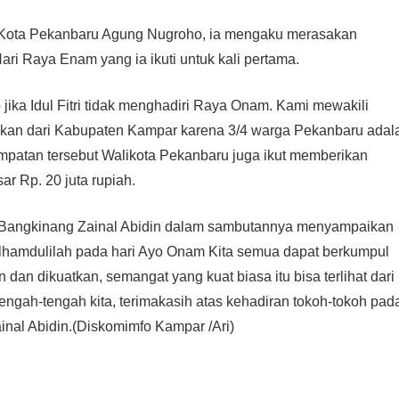
li Kota Pekanbaru Agung Nugroho, ia mengaku merasakan
i Raya Enam yang ia ikuti untuk kali pertama.
jika Idul Fitri tidak menghadiri Raya Onam. Kami mewakili
hkan dari Kabupaten Kampar karena 3/4 warga Pekanbaru adal
patan tersebut Walikota Pekanbaru juga ikut memberikan
 Rp. 20 juta rupiah.
 Bangkinang Zainal Abidin dalam sambutannya menyampaikan
"Alhamdulilah pada hari Ayo Onam Kita semua dapat berkumpul
n dan dikuatkan, semangat yang kuat biasa itu bisa terlihat dari
engah-tengah kita, terimakasih atas kehadiran tokoh-tokoh pad
inal Abidin.(Diskomimfo Kampar /Ari)