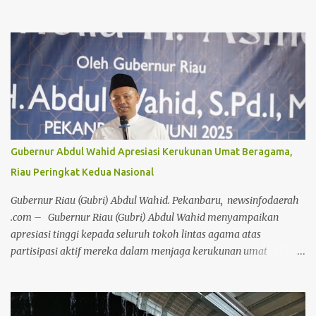
selain sumer daya manusia dan potensi alam, yang paling penting
adalah kedamaian. Jika damai, ketertiban bisa dibangun," ucap
Gubri saat menghadiri acara penyembelihan hewan kurban oleh
Forum Kerukunan Umat Beragama (FKUB) di Kantor Badan
Kesatuan Bangsa dan Politik (Kesbangpol) Provinsi Riau, Senin
(9/6/2025). Provinsi Riau saat ini menempati posisi kedua dalam
Indeks Kerukunan Umat Beragama secara nasional. Gubri
sampaikan, merawat kerukunan sama pentingnya dengan
mencapai kerukunan itu sendiri. "Kerukunan bukan hanya untuk
Gubernur Abdul Wahid Apresiasi Kerukunan Umat Beragama,
diri sendiri, tapi juga kita wariskan ke anak dan cucu supaya tidak
Riau Peringkat Kedua Nasional
ada lagi perbedaan di antara kita," ungkapnya. Gubri tekankan,
semua manusia punya kebebasan untuk memeluk sebuah agama
Gubernur Riau (Gubri) Abdul Wahid. Pekanbaru, newsinfodaerah
dan menentukan cara hidupnya sendi...
.com – Gubernur Riau (Gubri) Abdul Wahid menyampaikan
apresiasi tinggi kepada seluruh tokoh lintas agama atas
partisipasi aktif mereka dalam menjaga kerukunan umat
beragama di Bumi Lancang Kuning. Apresiasi ini diungkapkan
Gubri pada acara penyembelihan hewan kurban yang
diselenggarakan oleh Forum Kerukunan Umat Beragama (FKUB)