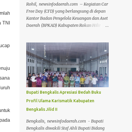
Rohil, newsinfodaerah.com – Kegiatan Car
Free Day (CFD) yang berlangsung di depan
mlah
Kantor Badan Pengelola Keuangan dan Aset
a TNI
Daerah (BPKAD) Kabupaten Rokan Hilir
pada Minggu (12/7/2026) pagi, sukses
menyedot antusiasme luar biasa dari ribuan
 ucap
masyarakat setempat. Acara mingguan ini
dilaksanakan atas arahan langsung Bupati
Rokan Hilir, H. Bistamam, dan didukung
penuh oleh Pemerintah Kabupaten Rokan
enuju
Hilir. Agenda tersebut menjadi upaya nyata
asana
pemerintah untuk terus mendorong budaya
luruh
hidup sehat sekaligus menghidupkan ruang
Bupati Bengkalis Apresiasi Bedah Buku
publik yang positif bagi warga. Sejak pagi,
Profil Ulama Karismatik Kabupaten
warga dari berbagai kalangan usia
Bengkalis Jilid II
memanfaatkan momen bebas kendaraan
untuk
bermotor ini untuk berolahraga, mulai dari
epada
Bengkalis, newsinfodaerah.com - Bupati
senam bersama, joging, hingga bersepeda.
Bengkalis diwakili Staf Ahli Bupati Bidang
Selain menjadi ajang menjaga kebugaran