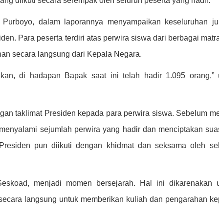
ng diikuti secara serempak oleh seluruh peserta yang hadir.
 Purboyo, dalam laporannya menyampaikan keseluruhan ju
den. Para peserta terdiri atas perwira siswa dari berbagai matr
han secara langsung dari Kepala Negara.
an, di hadapan Bapak saat ini telah hadir 1.095 orang,”
ngan taklimat Presiden kepada para perwira siswa. Sebelum m
menyalami sejumlah perwira yang hadir dan menciptakan su
Presiden pun diikuti dengan khidmat dan seksama oleh se
Seskoad, menjadi momen bersejarah. Hal ini dikarenakan 
ir secara langsung untuk memberikan kuliah dan pengarahan k