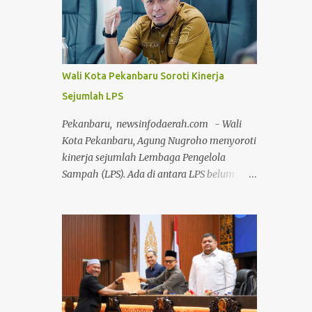
untuk mengikuti seleksi tersebut
kepedulian insti...
menunjukkan adanya semangat dan
keinginan kuat untuk berkontribusi dalam
pembangunan daerah. "Kami
mengapresiasi banyaknya ASN yang ingin
Wali Kota Pekanbaru Soroti Kinerja
berkontribusi untuk memajukan Kabupaten
Sejumlah LPS
Kampar melalui Seleksi Terbuka JPTP
Tahun 2026 yang dilaksanakan Pemerintah
Pekanbaru, newsinfodaerah.com - Wali
Daerah," kata Eko Sutrisno saat
Kota Pekanbaru, Agung Nugroho menyoroti
diwawancarai di Bangkinang Kota, Senin
kinerja sejumlah Lembaga Pengelola
(1/6/2026). Seleksi terbuka yang digelar
Sampah (LPS). Ada di antara LPS belum
Pemerintah Kabupaten Kampar di bawah
sanggup mengangkut sampah secara
kepemimpinan Bupati Kampar Ahmad
menyeluruh. Padahal LPS punya tanggung
Yuzar dan Wakil Bupati Misharti tersebut
jawab untuk menangani pengangkutan
saat ini memasuki tahapan lanjutan. Proses
sampah di wilayahnya. Namun sejumlah
seleksi dilaksanakan oleh Panitia Seleksi
LPS masih butuh bantuan armada Dinas
yang diketuai Prof. Dr. H. Ilyas Husti. Eko
Lingkungan Hidup dan Kebersihan (DLHK)
berharap seluruh tahapan seleksi dapat
Kota Pekanbaru untuk mengangkut
berjalan secara ...
sampah. Kelurahan itu, di antaranya