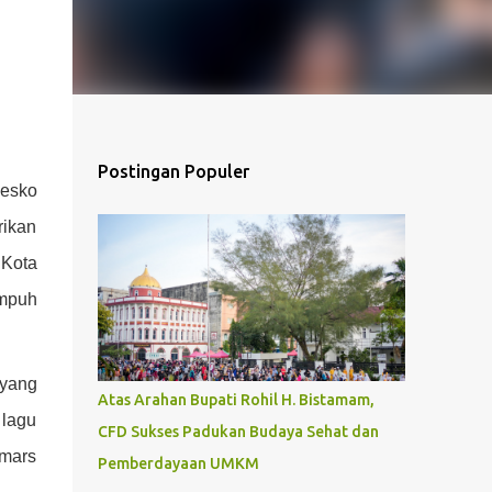
Postingan Populer
Sesko
rikan
 Kota
empuh
 yang
Atas Arahan Bupati Rohil H. Bistamam,
 lagu
CFD Sukses Padukan Budaya Sehat dan
 mars
Pemberdayaan UMKM