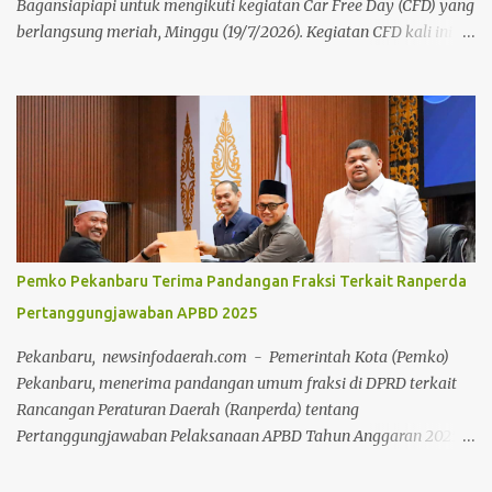
Bagansiapiapi untuk mengikuti kegiatan Car Free Day (CFD) yang
berlangsung meriah, Minggu (19/7/2026). Kegiatan CFD kali ini
mengusung tema “Ciptakan Rokan Hilir Sehat, Hidup
Berkualitas”, kegiatan ini sukses mengombinasikan gaya hidup
sehat, pemberdayaan ekonomi lokal, dan edukasi sosial.Kegiatan
ini dihadiri langsung oleh Bupati Rokan Hilir (Rohil) H.
Bistamam, jajaran Forkopimda Rohil, Sekretaris Daerah Fauzi
Efrizal, serta para kepala OPD di lingkungan Pemkab Rohil. Turut
hadir Ketua TP PKK Rohil Tatik Sri Rahayu Bistamam, Ketua DPC
IWAPI Rohil yang juga Anggota DPR RI Dr. Hj. Karmila Sari,
S.Kom., M.M, Direktur Politeknik Negeri Bengkalis Johny Custer,
Pemko Pekanbaru Terima Pandangan Fraksi Terkait Ranperda
S.T., M.T., akademisi, serta jajaran manajemen PT Pertamina Hulu
Pertanggungjawaban APBD 2025
Rokan (PHR). Selain senam dan olahraga bersama, CFD kali ini
diwarnai dengan pembagian ratusan doorprize menarik bagi para
Pekanbaru, newsinfodaerah.com - Pemerintah Kota (Pemko)
peserta yang beruntung. Pada kese...
Pekanbaru, menerima pandangan umum fraksi di DPRD terkait
Rancangan Peraturan Daerah (Ranperda) tentang
Pertanggungjawaban Pelaksanaan APBD Tahun Anggaran 2025.
Pandangan umum tersebut disampaikan 8 fraksi melalui Rapat
Paripurna di Ruang Rapat Paripurna Balai Payung Sekaki gedung