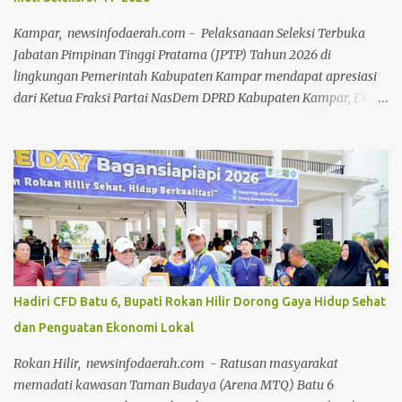
ini, kita tidak hanya memperkenalkan buku kepada masyarakat,
tetapi juga mengkajinya secara lebih mendalam. Sebab sebuah
Kampar, newsinfodaerah.com - Pelaksanaan Seleksi Terbuka
buku akan memiliki nilai yang jauh...
Jabatan Pimpinan Tinggi Pratama (JPTP) Tahun 2026 di
lingkungan Pemerintah Kabupaten Kampar mendapat apresiasi
dari Ketua Fraksi Partai NasDem DPRD Kabupaten Kampar, Eko
Sutrisno. Menurut Eko, tingginya minat aparatur sipil negara
(ASN) untuk mengikuti seleksi tersebut menunjukkan adanya
semangat dan keinginan kuat untuk berkontribusi dalam
pembangunan daerah. "Kami mengapresiasi banyaknya ASN
yang ingin berkontribusi untuk memajukan Kabupaten Kampar
melalui Seleksi Terbuka JPTP Tahun 2026 yang dilaksanakan
Pemerintah Daerah," kata Eko Sutrisno saat diwawancarai di
Bangkinang Kota, Senin (1/6/2026). Seleksi terbuka yang digelar
Pemerintah Kabupaten Kampar di bawah kepemimpinan Bupati
Hadiri CFD Batu 6, Bupati Rokan Hilir Dorong Gaya Hidup Sehat
Kampar Ahmad Yuzar dan Wakil Bupati Misharti tersebut saat ini
dan Penguatan Ekonomi Lokal
memasuki tahapan lanjutan. Proses seleksi dilaksanakan oleh
Panitia Seleksi yang diketuai Prof. Dr. H. Ilyas Husti. Eko berharap
Rokan Hilir, newsinfodaerah.com - Ratusan masyarakat
seluruh tahapan seleksi dapat berjalan secara ...
memadati kawasan Taman Budaya (Arena MTQ) Batu 6