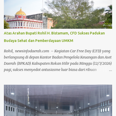
Atas Arahan Bupati Rohil H. Bistamam, CFD Sukses Padukan
Budaya Sehat dan Pemberdayaan UMKM
Rohil, newsinfodaerah.com – Kegiatan Car Free Day (CFD) yang
berlangsung di depan Kantor Badan Pengelola Keuangan dan Aset
Daerah (BPKAD) Kabupaten Rokan Hilir pada Minggu (12/7/2026)
pagi, sukses menyedot antusiasme luar biasa dari ribuan
masyarakat setempat. Acara mingguan ini dilaksanakan atas
arahan langsung Bupati Rokan Hilir, H. Bistamam, dan didukung
penuh oleh Pemerintah Kabupaten Rokan Hilir. Agenda tersebut
menjadi upaya nyata pemerintah untuk terus mendorong budaya
hidup sehat sekaligus menghidupkan ruang publik yang positif
bagi warga. Sejak pagi, warga dari berbagai kalangan usia
memanfaatkan momen bebas kendaraan bermotor ini untuk