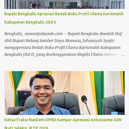
berolahraga, mulai dari senam bersama, joging, hingga
bersepeda. Selain menjadi ajang menjaga kebugaran dan
Bupati Bengkalis Apresiasi Bedah Buku Profil Ulama Karismatik
bersilaturahmi, CFD kali ini juga sukses menjadi motor penggerak
Kabupaten Bengkalis Jilid II
ekonomi daerah. Puluhan pelaku Usaha Mikro, Kecil, dan
Menengah (UMKM) lokal yang memadati area kegiatan
Bengkalis, newsinfodaerah.com - Bupati Bengkalis diwakili Staf
melaporkan lonjakan omzet yang positif berkat ramainya pe...
Ahli Bupati Bidang Sumber Daya Manusia, Johansyah Syafri
mengapresiasi Bedah Buku Profil Ulama Karismatik Kabupaten
Bengkalis Jilid II, yang diselenggarakan Majelis Ulama Indonesia
(MUI) Kabupaten Bengkalis, dalam rangka Milad MUI ke-51
tahun. Kegiatan bedah buku ini, dilakukan secara daring maupun
during dengan menghadirkan berbagai tokoh selaku narasumber,
Jumat 24 Juli 2026, di aula gedung Diklat Jalan Kelapapati Darat
Bengkalis. Dalam sambutannya, Johan mengatakan, kegiatan
bedah buku ini memiliki makna yang sangat penting karena
bukan sekadar membahas isi sebuah buku, tetapi juga menggali
kembali nilai-nilai perjuangan, keteladanan dan warisan
keilmuan para ulama yang telah memberi warna dalam
Ketua Fraksi NasDem DPRD Kampar Apresiasi Antusiasme ASN
perjalanan sejarah Negeri Junjungan. "Melalui forum bedah buku
Ikuti Seleksi JPTP 2026