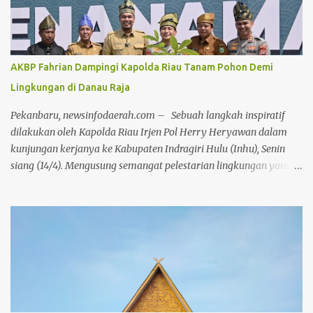
disebabkan oleh pola pikir birokratis harus segera ditinggalkan.
"Sudah terlalu lama ASN terjebak dalam kenyamanan semu yang
dibentuk oleh budaya birokrasi lama. Ini harus direformasi secara
menyeluruh agar produktivitas aparatur negara dapat
AKBP Fahrian Dampingi Kapolda Riau Tanam Pohon Demi
ditingkatkan,"ujar Jhony Charles di hadapan seluruh peserta apel.
Lingkungan di Danau Raja
Lebih lanjut, Wabup Jhony menyampaikan keprihatinannya
terhadap dinamika media sosial yang dalam beberapa hari
Pekanbaru, newsinfodaerah.com – Sebuah langkah inspiratif
terakhir dipenuhi oleh komenta...
dilakukan oleh Kapolda Riau Irjen Pol Herry Heryawan dalam
kunjungan kerjanya ke Kabupaten Indragiri Hulu (Inhu), Senin
siang (14/4). Mengusung semangat pelestarian lingkungan yang
selaras dengan nilai adat dan budaya lokal, Irjen Herry
melakukan penanaman pohon secara simbolis di kawasan wisata
Danau Raja, Rengat. Kegiatan ini merupakan bagian dari
program penanaman serentak 2000 pohon di seluruh wilayah
Kabupaten Inhu. Penanaman dilakukan di berbagai titik, mulai
dari Mapolres, Polsek, Koramil, hingga kantor pemerintahan di
jajaran Pemkab Inhu, bahkan hingga ke tingkat desa. Kedatangan
Kapolda Riau disambut hangat oleh jajaran Forkopimda Inhu,