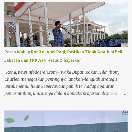
DPRD Pekanbaru, Senin (20/7/2026) siang. Rapat Paripurna
dipimpin secara langsung oleh Ketua DPRD Muhammad Isa
Lahamid, didampingi Wakil Ketua II Muhammad Dikky Suryadi
Khusaini dan Plh Sekdako Pekanbaru Masykur Tarmizi. Usai
paripurna, Masykur Tarmizi menyebutkan bahwa pandangan
umum dari fraksi di DPRD bersifat saran dan masukan bagi
Pemko Pekanbaru untuk keperluan perbaikan pengelolaan APBD
Pesan Wabup Rohil di Apel Pagi, Pastikan Tidak Ada Jual Beli
ke depannya. "Mulai dari perencanaan, penganggaran,
Jabatan dan TPP ASN Harus Dibayarkan
pelaksanaan, hingga pertanggungjawaban (APBD)," ungkapnya.
Dengan adanya saran masukan dari DPRD, kata Masykur,
Rohil, newsinfodaerah.com– Wakil Bupati Rokan Hilir, Jhony
diharapkan tata kelola pemerintahan yang baik dan
Charles, menegaskan pentingnya langkah-langkah strategis
pemerintahan yang baik bisa terwuj...
untuk memulihkan kepercayaan publik terhadap aparatur
pemerintahan, khususnya dalam konteks profesionalisme dan
kinerja Aparatur Sipil Negara (ASN). Hal ini disampaikannya saat
memimpin Apel Pagi pada Kamis, (17/4/2025) Dalam arahannya,
Wabup menyoroti bahwa kepercayaan masyarakat dapat terkikis
apabila ASN terus bertahan dalam zona nyaman yang diwariskan
oleh sistem birokrasi feodal. Menurutnya, stagnasi kinerja yang