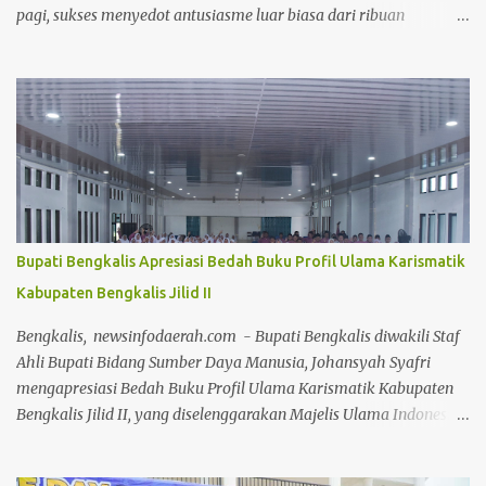
pagi, sukses menyedot antusiasme luar biasa dari ribuan
masyarakat setempat. Acara mingguan ini dilaksanakan atas
arahan langsung Bupati Rokan Hilir, H. Bistamam, dan didukung
penuh oleh Pemerintah Kabupaten Rokan Hilir. Agenda tersebut
menjadi upaya nyata pemerintah untuk terus mendorong budaya
hidup sehat sekaligus menghidupkan ruang publik yang positif
bagi warga. Sejak pagi, warga dari berbagai kalangan usia
memanfaatkan momen bebas kendaraan bermotor ini untuk
berolahraga, mulai dari senam bersama, joging, hingga
bersepeda. Selain menjadi ajang menjaga kebugaran dan
Bupati Bengkalis Apresiasi Bedah Buku Profil Ulama Karismatik
bersilaturahmi, CFD kali ini juga sukses menjadi motor penggerak
Kabupaten Bengkalis Jilid II
ekonomi daerah. Puluhan pelaku Usaha Mikro, Kecil, dan
Menengah (UMKM) lokal yang memadati area kegiatan
Bengkalis, newsinfodaerah.com - Bupati Bengkalis diwakili Staf
melaporkan lonjakan omzet yang positif berkat ramainya pe...
Ahli Bupati Bidang Sumber Daya Manusia, Johansyah Syafri
mengapresiasi Bedah Buku Profil Ulama Karismatik Kabupaten
Bengkalis Jilid II, yang diselenggarakan Majelis Ulama Indonesia
(MUI) Kabupaten Bengkalis, dalam rangka Milad MUI ke-51
tahun. Kegiatan bedah buku ini, dilakukan secara daring maupun