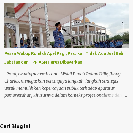
Paripurna di Ruang Rapat Paripurna Balai Payung Sekaki gedung
DPRD Pekanbaru, Senin (20/7/2026) siang. Rapat Paripurna
dipimpin secara langsung oleh Ketua DPRD Muhammad Isa
Lahamid, didampingi Wakil Ketua II Muhammad Dikky Suryadi
Khusaini dan Plh Sekdako Pekanbaru Masykur Tarmizi. Usai
paripurna, Masykur Tarmizi menyebutkan bahwa pandangan
umum dari fraksi di DPRD bersifat saran dan masukan bagi
Pemko Pekanbaru untuk keperluan perbaikan pengelolaan APBD
Pesan Wabup Rohil di Apel Pagi, Pastikan Tidak Ada Jual Beli
ke depannya. "Mulai dari perencanaan, penganggaran,
Jabatan dan TPP ASN Harus Dibayarkan
pelaksanaan, hingga pertanggungjawaban (APBD)," ungkapnya.
Dengan adanya saran masukan dari DPRD, kata Masykur,
Rohil, newsinfodaerah.com– Wakil Bupati Rokan Hilir, Jhony
diharapkan tata kelola pemerintahan yang baik dan
Charles, menegaskan pentingnya langkah-langkah strategis
pemerintahan yang baik bisa terwuj...
untuk memulihkan kepercayaan publik terhadap aparatur
pemerintahan, khususnya dalam konteks profesionalisme dan
kinerja Aparatur Sipil Negara (ASN). Hal ini disampaikannya saat
memimpin Apel Pagi pada Kamis, (17/4/2025) Dalam arahannya,
Wabup menyoroti bahwa kepercayaan masyarakat dapat terkikis
apabila ASN terus bertahan dalam zona nyaman yang diwariskan
Cari Blog Ini
oleh sistem birokrasi feodal. Menurutnya, stagnasi kinerja yang