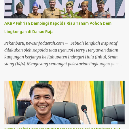
hadir Ketua TP PKK Rohil Tatik Sri Rahayu Bistamam, Ketua DPC
IWAPI Rohil yang juga Anggota DPR RI Dr. Hj. Karmila Sari,
S.Kom., M.M, Direktur Politeknik Negeri Bengkalis Johny Custer,
AKBP Fahrian Dampingi Kapolda Riau Tanam Pohon Demi
S.T., M.T., akademisi, serta jajaran manajemen PT Pertamina Hulu
Lingkungan di Danau Raja
Rokan (PHR). Selain senam dan olahraga bersama, CFD kali ini
diwarnai dengan pembagian ratusan doorprize menarik bagi para
Pekanbaru, newsinfodaerah.com – Sebuah langkah inspiratif
peserta yang beruntung. Pada kese...
dilakukan oleh Kapolda Riau Irjen Pol Herry Heryawan dalam
kunjungan kerjanya ke Kabupaten Indragiri Hulu (Inhu), Senin
siang (14/4). Mengusung semangat pelestarian lingkungan yang
selaras dengan nilai adat dan budaya lokal, Irjen Herry
melakukan penanaman pohon secara simbolis di kawasan wisata
Danau Raja, Rengat. Kegiatan ini merupakan bagian dari
program penanaman serentak 2000 pohon di seluruh wilayah
Kabupaten Inhu. Penanaman dilakukan di berbagai titik, mulai
dari Mapolres, Polsek, Koramil, hingga kantor pemerintahan di
jajaran Pemkab Inhu, bahkan hingga ke tingkat desa. Kedatangan
Kapolda Riau disambut hangat oleh jajaran Forkopimda Inhu,
termasuk Kapolres Inhu AKBP Fahrian Saleh Siregar, Bupati Inhu