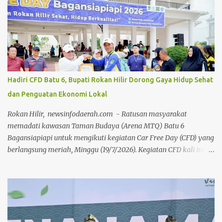
during dengan menghadirkan berbagai tokoh selaku narasumber,
Jumat 24 Juli 2026, di aula gedung Diklat Jalan Kelapapati Darat
Bengkalis. Dalam sambutannya, Johan mengatakan, kegiatan
bedah buku ini memiliki makna yang sangat penting karena
bukan sekadar membahas isi sebuah buku, tetapi juga menggali
kembali nilai-nilai perjuangan, keteladanan dan warisan
keilmuan para ulama yang telah memberi warna dalam
Hadiri CFD Batu 6, Bupati Rokan Hilir Dorong Gaya Hidup Sehat
perjalanan sejarah Negeri Junjungan. "Melalui forum bedah buku
dan Penguatan Ekonomi Lokal
ini, kita tidak hanya memperkenalkan buku kepada masyarakat,
tetapi juga mengkajinya secara lebih mendalam. Sebab sebuah
Rokan Hilir, newsinfodaerah.com - Ratusan masyarakat
buku akan memiliki nilai yang jauh...
memadati kawasan Taman Budaya (Arena MTQ) Batu 6
Bagansiapiapi untuk mengikuti kegiatan Car Free Day (CFD) yang
berlangsung meriah, Minggu (19/7/2026). Kegiatan CFD kali ini
mengusung tema “Ciptakan Rokan Hilir Sehat, Hidup
Berkualitas”, kegiatan ini sukses mengombinasikan gaya hidup
sehat, pemberdayaan ekonomi lokal, dan edukasi sosial.Kegiatan
ini dihadiri langsung oleh Bupati Rokan Hilir (Rohil) H.
Bistamam, jajaran Forkopimda Rohil, Sekretaris Daerah Fauzi
Efrizal, serta para kepala OPD di lingkungan Pemkab Rohil. Turut