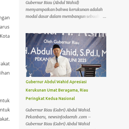
Gubernur Riau (Abdul Wahid)
menyampaikan bahwa kerukunan adalah
modal dasar dalam membangun sebuah
ngan
bangsa dan membutuhkan kerjasama dari
harus
semua pihak. "Kerukunan adalah modal
Kota
dasar membangun, selain sumer daya
manusia dan potensi alam, yang paling
penting adalah kedamaian. Jika damai,
ketertiban bisa dibangun," ucap Gubri saat
akat
menghadiri acara penyembelihan hewan
kurban oleh Forum Kerukunan Umat
sihan
Beragama (FKUB) di Kantor Badan
Gubernur Abdul Wahid Apresiasi
Kesatuan Bangsa dan Politik (Kesbangpol)
Kerukunan Umat Beragama, Riau
Provinsi Riau, Senin (9/6/2025). Provinsi
Peringkat Kedua Nasional
Riau saat ini menempati posisi kedua dalam
ntuk
Indeks Kerukunan Umat Beragama secara
entuk
Gubernur Riau (Gubri) Abdul Wahid.
nasional. Gubri sampaikan, merawat
Pekanbaru, newsinfodaerah .com –
akat.
kerukunan sama pentingnya dengan
Gubernur Riau (Gubri) Abdul Wahid
mencapai kerukunan itu sendiri.