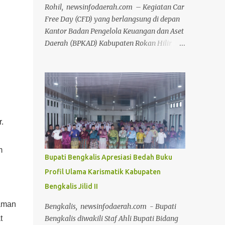
Rohil, newsinfodaerah.com – Kegiatan Car
Free Day (CFD) yang berlangsung di depan
Kantor Badan Pengelola Keuangan dan Aset
Daerah (BPKAD) Kabupaten Rokan Hilir
pada Minggu (12/7/2026) pagi, sukses
menyedot antusiasme luar biasa dari ribuan
masyarakat setempat. Acara mingguan ini
dilaksanakan atas arahan langsung Bupati
Rokan Hilir, H. Bistamam, dan didukung
penuh oleh Pemerintah Kabupaten Rokan
.
Hilir. Agenda tersebut menjadi upaya nyata
pemerintah untuk terus mendorong budaya
m
hidup sehat sekaligus menghidupkan ruang
Bupati Bengkalis Apresiasi Bedah Buku
publik yang positif bagi warga. Sejak pagi,
Profil Ulama Karismatik Kabupaten
warga dari berbagai kalangan usia
Bengkalis Jilid II
memanfaatkan momen bebas kendaraan
bermotor ini untuk berolahraga, mulai dari
 aman
Bengkalis, newsinfodaerah.com - Bupati
senam bersama, joging, hingga bersepeda.
Bengkalis diwakili Staf Ahli Bupati Bidang
t
Selain menjadi ajang menjaga kebugaran