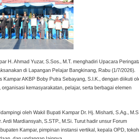
ar H. Ahmad Yuzar, S.Sos., M.T. menghadiri Upacara Peringat
aksanakan di Lapangan Pelajar Bangkinang, Rabu (1/7/2026).
s Kampar AKBP Boby Putra Sebayang, S.I.K., dengan diikuti ol
), organisasi kemasyarakatan, pelajar, serta berbagai elemen
mpingi oleh Wakil Bupati Kampar Dr. Hj. Misharti, S.Ag., M.Si
 Ardi Mardiansyah, S.STP., M.Si. Turut hadir unsur Forum
upaten Kampar, pimpinan instansi vertikal, kepala OPD, tokoh
daan, dan undangan lainnya.