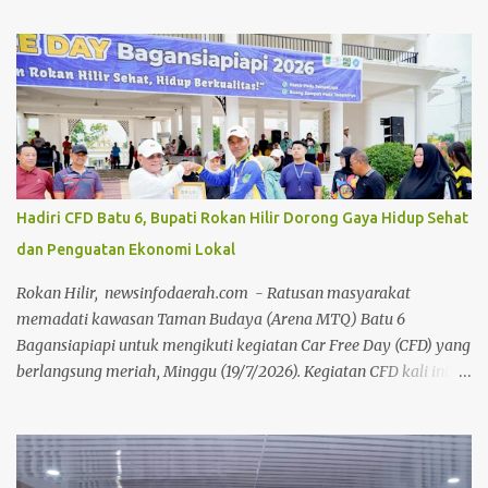
arahan langsung Bupati Rokan Hilir, H. Bistamam, dan didukung
penuh oleh Pemerintah Kabupaten Rokan Hilir. Agenda tersebut
menjadi upaya nyata pemerintah untuk terus mendorong budaya
hidup sehat sekaligus menghidupkan ruang publik yang positif
bagi warga. Sejak pagi, warga dari berbagai kalangan usia
memanfaatkan momen bebas kendaraan bermotor ini untuk
berolahraga, mulai dari senam bersama, joging, hingga
bersepeda. Selain menjadi ajang menjaga kebugaran dan
Hadiri CFD Batu 6, Bupati Rokan Hilir Dorong Gaya Hidup Sehat
bersilaturahmi, CFD kali ini juga sukses menjadi motor penggerak
dan Penguatan Ekonomi Lokal
ekonomi daerah. Puluhan pelaku Usaha Mikro, Kecil, dan
Menengah (UMKM) lokal yang memadati area kegiatan
Rokan Hilir, newsinfodaerah.com - Ratusan masyarakat
melaporkan lonjakan omzet yang positif berkat ramainya pe...
memadati kawasan Taman Budaya (Arena MTQ) Batu 6
Bagansiapiapi untuk mengikuti kegiatan Car Free Day (CFD) yang
berlangsung meriah, Minggu (19/7/2026). Kegiatan CFD kali ini
mengusung tema “Ciptakan Rokan Hilir Sehat, Hidup
Berkualitas”, kegiatan ini sukses mengombinasikan gaya hidup
sehat, pemberdayaan ekonomi lokal, dan edukasi sosial.Kegiatan
ini dihadiri langsung oleh Bupati Rokan Hilir (Rohil) H.