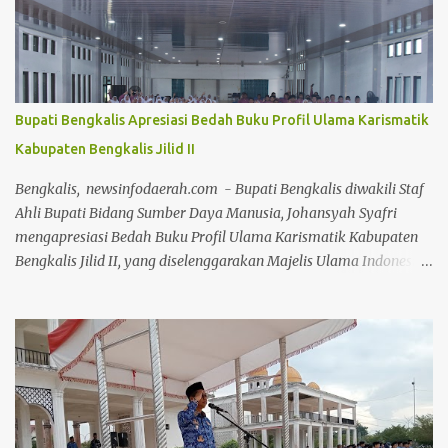
Bistamam, jajaran Forkopimda Rohil, Sekretaris Daerah Fauzi
Efrizal, serta para kepala OPD di lingkungan Pemkab Rohil. Turut
hadir Ketua TP PKK Rohil Tatik Sri Rahayu Bistamam, Ketua DPC
IWAPI Rohil yang juga Anggota DPR RI Dr. Hj. Karmila Sari,
S.Kom., M.M, Direktur Politeknik Negeri Bengkalis Johny Custer,
Bupati Bengkalis Apresiasi Bedah Buku Profil Ulama Karismatik
S.T., M.T., akademisi, serta jajaran manajemen PT Pertamina Hulu
Kabupaten Bengkalis Jilid II
Rokan (PHR). Selain senam dan olahraga bersama, CFD kali ini
diwarnai dengan pembagian ratusan doorprize menarik bagi para
Bengkalis, newsinfodaerah.com - Bupati Bengkalis diwakili Staf
peserta yang beruntung. Pada kese...
Ahli Bupati Bidang Sumber Daya Manusia, Johansyah Syafri
mengapresiasi Bedah Buku Profil Ulama Karismatik Kabupaten
Bengkalis Jilid II, yang diselenggarakan Majelis Ulama Indonesia
(MUI) Kabupaten Bengkalis, dalam rangka Milad MUI ke-51
tahun. Kegiatan bedah buku ini, dilakukan secara daring maupun
during dengan menghadirkan berbagai tokoh selaku narasumber,
Jumat 24 Juli 2026, di aula gedung Diklat Jalan Kelapapati Darat
Bengkalis. Dalam sambutannya, Johan mengatakan, kegiatan
bedah buku ini memiliki makna yang sangat penting karena
bukan sekadar membahas isi sebuah buku, tetapi juga menggali