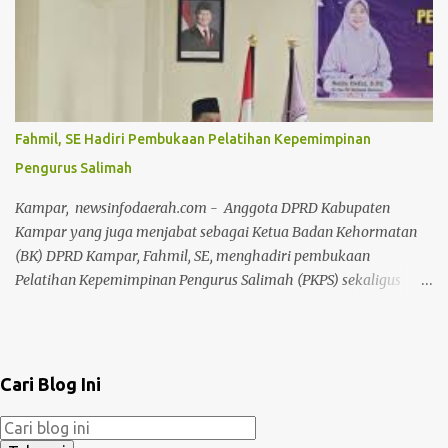
Datok Seri H.Ilham Nur dan Dewan Pimpinan Harian (DPH)
Datok Seri Syaukani Al Karim LAMR Kabupaten Bengkalis,
jajaran pengurus, serta jajaran pejabat dan staf Bea & Cukai
Bengkalis. Suasana keakraban tampak menyelimuti jalannya
kegiatan. Sejak pagi, para pengurus adat dan jajaran Bea Cukai
bahu-membahu membersihkan area dalam gedung, halaman,
Fahmil, SE Hadiri Pembukaan Pelatihan Kepemimpinan
hingga pengecatan pagar lingkungan sekitar Gedung LAMR
Pengurus Salimah
Bengkalis. Ketua MKA LAMR Kabupaten Bengkalis
menyampaikan bahwa tradisi gotong royong merupakan
Kampar, newsinfodaerah.com - Anggota DPRD Kabupaten
warisan budaya luhur masyarakat Melayu yang harus terus
Kampar yang juga menjabat sebagai Ketua Badan Kehormatan
dirawat dan dihidupkan dal...
(BK) DPRD Kampar, Fahmil, SE, menghadiri pembukaan
Pelatihan Kepemimpinan Pengurus Salimah (PKPS) sekaligus
Rapat Kerja Daerah (Rakerda) Pimpinan Daerah (PD) Salimah
Kabupaten Kampar. Agenda strategis kaum perempuan ini
dipusatkan di Gedung Perpustakaan Bangkinang Kota, Kamis
(14/05/2026). Ajang konsolidasi organisasi ini diikuti secara masif
Cari Blog Ini
oleh ratusan fungsionaris dari berbagai tingkatan hierarki, mulai
dari Pimpinan Daerah (PD), Pimpinan Cabang (PC) tingkat