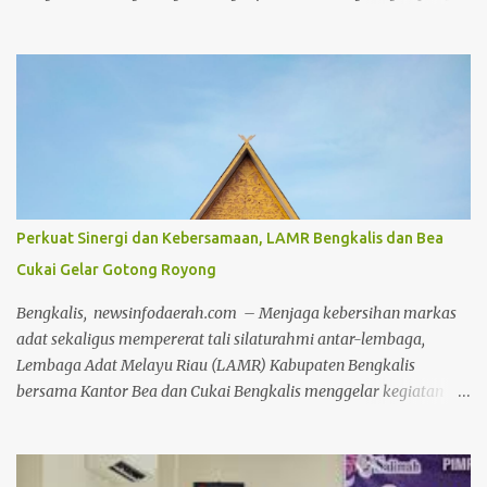
selaras dengan nilai adat dan budaya lokal, Irjen Herry
melakukan penanaman pohon secara simbolis di kawasan wisata
Danau Raja, Rengat. Kegiatan ini merupakan bagian dari
program penanaman serentak 2000 pohon di seluruh wilayah
Kabupaten Inhu. Penanaman dilakukan di berbagai titik, mulai
dari Mapolres, Polsek, Koramil, hingga kantor pemerintahan di
jajaran Pemkab Inhu, bahkan hingga ke tingkat desa. Kedatangan
Kapolda Riau disambut hangat oleh jajaran Forkopimda Inhu,
termasuk Kapolres Inhu AKBP Fahrian Saleh Siregar, Bupati Inhu
Perkuat Sinergi dan Kebersamaan, LAMR Bengkalis dan Bea
Ade Agus Hartanto dan unsur Forkopimda lainnya serta tokoh-
Cukai Gelar Gotong Royong
tokoh masyarakat yang turut hadir memberikan dukungan.
Fahrian menyampaikan bahwa kegiatan ini bukan sekadar
Bengkalis, newsinfodaerah.com – Menjaga kebersihan markas
seremoni, tetapi bentuk nyata dari kepedulian insti...
adat sekaligus mempererat tali silaturahmi antar-lembaga,
Lembaga Adat Melayu Riau (LAMR) Kabupaten Bengkalis
bersama Kantor Bea dan Cukai Bengkalis menggelar kegiatan
gotong royong (goro) bersama pada Jumat, 24 Juli 2026. Kegiatan
yang dipusatkan di Gedung LAMR Kabupaten Bengkalis ini
dipimpin langsung oleh pimpinan Majelis Kerapatan Adat (MKA)