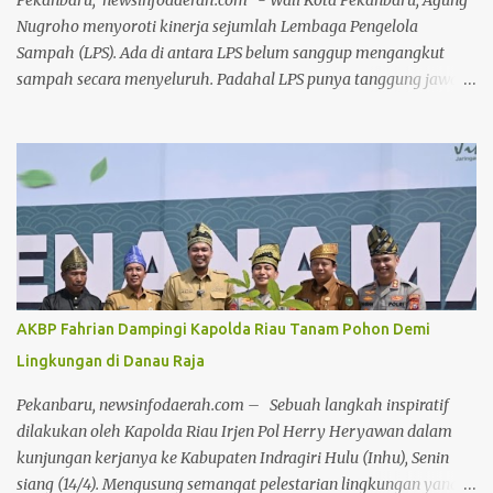
Pekanbaru, newsinfodaerah.com - Wali Kota Pekanbaru, Agung
terhadap dinamika media sosial yang dalam beberapa hari
Nugroho menyoroti kinerja sejumlah Lembaga Pengelola
terakhir dipenuhi oleh komenta...
Sampah (LPS). Ada di antara LPS belum sanggup mengangkut
sampah secara menyeluruh. Padahal LPS punya tanggung jawab
untuk menangani pengangkutan sampah di wilayahnya. Namun
sejumlah LPS masih butuh bantuan armada Dinas Lingkungan
Hidup dan Kebersihan (DLHK) Kota Pekanbaru untuk
mengangkut sampah. Kelurahan itu, di antaranya Lembah Sari,
Sri Meranti, Umban Sari, Tirta Siak, Labuh Baru Barat dan Labuh
Baru Timur. Kelurahan lainnya yakni Tobek Godang, Kampung
Melayu dan Sukajadi. Kondisi ini bukan hanya terjadi karena
sejumlah LPS memiliki armada yang terbatas. Ada juga yang
disebabkan pengurus LPS sejumlah kelurahan yang
AKBP Fahrian Dampingi Kapolda Riau Tanam Pohon Demi
mengundurkan diri. Agung menyadari masih ada LPS yang
Lingkungan di Danau Raja
mendapat bantuan dari DLHK Kota Pekanbaru untuk
pengangkutan sampah. "Masih ada LPS yang dibantu DLHK Kota
Pekanbaru, newsinfodaerah.com – Sebuah langkah inspiratif
Pekanbaru, kita berupaya agar camat bisa mendorong LPS
dilakukan oleh Kapolda Riau Irjen Pol Herry Heryawan dalam
mengoptimalkan pengangkutan sampa...
kunjungan kerjanya ke Kabupaten Indragiri Hulu (Inhu), Senin
siang (14/4). Mengusung semangat pelestarian lingkungan yang