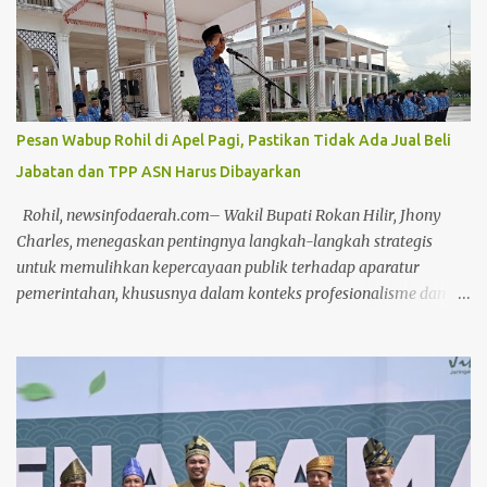
Bistamam, jajaran Forkopimda Rohil, Sekretaris Daerah Fauzi
Efrizal, serta para kepala OPD di lingkungan Pemkab Rohil. Turut
hadir Ketua TP PKK Rohil Tatik Sri Rahayu Bistamam, Ketua DPC
IWAPI Rohil yang juga Anggota DPR RI Dr. Hj. Karmila Sari,
S.Kom., M.M, Direktur Politeknik Negeri Bengkalis Johny Custer,
Pesan Wabup Rohil di Apel Pagi, Pastikan Tidak Ada Jual Beli
S.T., M.T., akademisi, serta jajaran manajemen PT Pertamina Hulu
Jabatan dan TPP ASN Harus Dibayarkan
Rokan (PHR). Selain senam dan olahraga bersama, CFD kali ini
diwarnai dengan pembagian ratusan doorprize menarik bagi para
Rohil, newsinfodaerah.com– Wakil Bupati Rokan Hilir, Jhony
peserta yang beruntung. Pada kese...
Charles, menegaskan pentingnya langkah-langkah strategis
untuk memulihkan kepercayaan publik terhadap aparatur
pemerintahan, khususnya dalam konteks profesionalisme dan
kinerja Aparatur Sipil Negara (ASN). Hal ini disampaikannya saat
memimpin Apel Pagi pada Kamis, (17/4/2025) Dalam arahannya,
Wabup menyoroti bahwa kepercayaan masyarakat dapat terkikis
apabila ASN terus bertahan dalam zona nyaman yang diwariskan
oleh sistem birokrasi feodal. Menurutnya, stagnasi kinerja yang
disebabkan oleh pola pikir birokratis harus segera ditinggalkan.
"Sudah terlalu lama ASN terjebak dalam kenyamanan semu yang