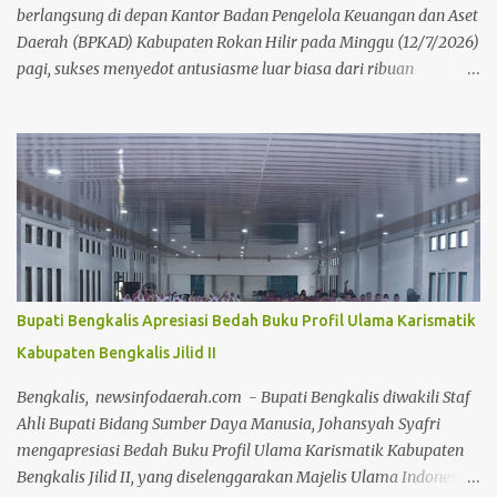
berlangsung di depan Kantor Badan Pengelola Keuangan dan Aset
Daerah (BPKAD) Kabupaten Rokan Hilir pada Minggu (12/7/2026)
pagi, sukses menyedot antusiasme luar biasa dari ribuan
masyarakat setempat. Acara mingguan ini dilaksanakan atas
arahan langsung Bupati Rokan Hilir, H. Bistamam, dan didukung
penuh oleh Pemerintah Kabupaten Rokan Hilir. Agenda tersebut
menjadi upaya nyata pemerintah untuk terus mendorong budaya
hidup sehat sekaligus menghidupkan ruang publik yang positif
bagi warga. Sejak pagi, warga dari berbagai kalangan usia
memanfaatkan momen bebas kendaraan bermotor ini untuk
berolahraga, mulai dari senam bersama, joging, hingga
bersepeda. Selain menjadi ajang menjaga kebugaran dan
Bupati Bengkalis Apresiasi Bedah Buku Profil Ulama Karismatik
bersilaturahmi, CFD kali ini juga sukses menjadi motor penggerak
Kabupaten Bengkalis Jilid II
ekonomi daerah. Puluhan pelaku Usaha Mikro, Kecil, dan
Menengah (UMKM) lokal yang memadati area kegiatan
Bengkalis, newsinfodaerah.com - Bupati Bengkalis diwakili Staf
melaporkan lonjakan omzet yang positif berkat ramainya pe...
Ahli Bupati Bidang Sumber Daya Manusia, Johansyah Syafri
mengapresiasi Bedah Buku Profil Ulama Karismatik Kabupaten
Bengkalis Jilid II, yang diselenggarakan Majelis Ulama Indonesia