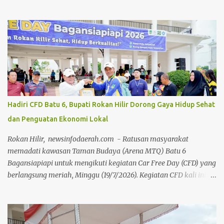
(MUI) Kabupaten Bengkalis, dalam rangka Milad MUI ke-51
tahun. Kegiatan bedah buku ini, dilakukan secara daring maupun
during dengan menghadirkan berbagai tokoh selaku narasumber,
Jumat 24 Juli 2026, di aula gedung Diklat Jalan Kelapapati Darat
Bengkalis. Dalam sambutannya, Johan mengatakan, kegiatan
bedah buku ini memiliki makna yang sangat penting karena
bukan sekadar membahas isi sebuah buku, tetapi juga menggali
kembali nilai-nilai perjuangan, keteladanan dan warisan
keilmuan para ulama yang telah memberi warna dalam
Hadiri CFD Batu 6, Bupati Rokan Hilir Dorong Gaya Hidup Sehat
perjalanan sejarah Negeri Junjungan. "Melalui forum bedah buku
dan Penguatan Ekonomi Lokal
ini, kita tidak hanya memperkenalkan buku kepada masyarakat,
tetapi juga mengkajinya secara lebih mendalam. Sebab sebuah
Rokan Hilir, newsinfodaerah.com - Ratusan masyarakat
buku akan memiliki nilai yang jauh...
memadati kawasan Taman Budaya (Arena MTQ) Batu 6
Bagansiapiapi untuk mengikuti kegiatan Car Free Day (CFD) yang
berlangsung meriah, Minggu (19/7/2026). Kegiatan CFD kali ini
mengusung tema “Ciptakan Rokan Hilir Sehat, Hidup
Berkualitas”, kegiatan ini sukses mengombinasikan gaya hidup
sehat, pemberdayaan ekonomi lokal, dan edukasi sosial.Kegiatan
ini dihadiri langsung oleh Bupati Rokan Hilir (Rohil) H.