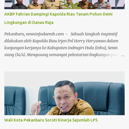
dibentuk oleh budaya birokrasi lama. Ini harus direformasi secara
menyeluruh agar produktivitas aparatur negara dapat
AKBP Fahrian Dampingi Kapolda Riau Tanam Pohon Demi
ditingkatkan,"ujar Jhony Charles di hadapan seluruh peserta apel.
Lingkungan di Danau Raja
Lebih lanjut, Wabup Jhony menyampaikan keprihatinannya
terhadap dinamika media sosial yang dalam beberapa hari
Pekanbaru, newsinfodaerah.com – Sebuah langkah inspiratif
terakhir dipenuhi oleh komenta...
dilakukan oleh Kapolda Riau Irjen Pol Herry Heryawan dalam
kunjungan kerjanya ke Kabupaten Indragiri Hulu (Inhu), Senin
siang (14/4). Mengusung semangat pelestarian lingkungan yang
selaras dengan nilai adat dan budaya lokal, Irjen Herry
melakukan penanaman pohon secara simbolis di kawasan wisata
Danau Raja, Rengat. Kegiatan ini merupakan bagian dari
program penanaman serentak 2000 pohon di seluruh wilayah
Kabupaten Inhu. Penanaman dilakukan di berbagai titik, mulai
dari Mapolres, Polsek, Koramil, hingga kantor pemerintahan di
jajaran Pemkab Inhu, bahkan hingga ke tingkat desa. Kedatangan
Kapolda Riau disambut hangat oleh jajaran Forkopimda Inhu,
termasuk Kapolres Inhu AKBP Fahrian Saleh Siregar, Bupati Inhu
Wali Kota Pekanbaru Soroti Kinerja Sejumlah LPS
Ade Agus Hartanto dan unsur Forkopimda lainnya serta tokoh-