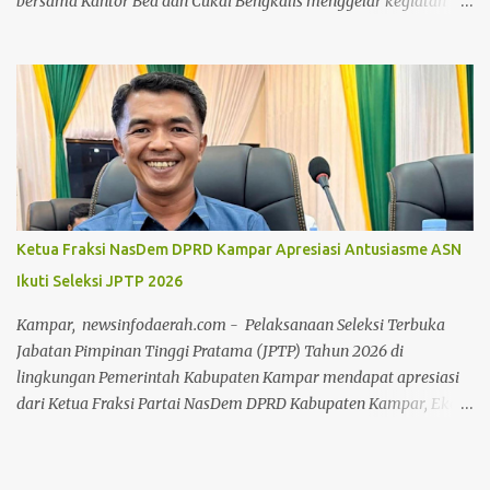
bersama Kantor Bea dan Cukai Bengkalis menggelar kegiatan
gotong royong (goro) bersama pada Jumat, 24 Juli 2026. Kegiatan
yang dipusatkan di Gedung LAMR Kabupaten Bengkalis ini
dipimpin langsung oleh pimpinan Majelis Kerapatan Adat (MKA)
Datok Seri H.Ilham Nur dan Dewan Pimpinan Harian (DPH)
Datok Seri Syaukani Al Karim LAMR Kabupaten Bengkalis,
jajaran pengurus, serta jajaran pejabat dan staf Bea & Cukai
Bengkalis. Suasana keakraban tampak menyelimuti jalannya
kegiatan. Sejak pagi, para pengurus adat dan jajaran Bea Cukai
bahu-membahu membersihkan area dalam gedung, halaman,
Ketua Fraksi NasDem DPRD Kampar Apresiasi Antusiasme ASN
hingga pengecatan pagar lingkungan sekitar Gedung LAMR
Ikuti Seleksi JPTP 2026
Bengkalis. Ketua MKA LAMR Kabupaten Bengkalis
menyampaikan bahwa tradisi gotong royong merupakan
Kampar, newsinfodaerah.com - Pelaksanaan Seleksi Terbuka
warisan budaya luhur masyarakat Melayu yang harus terus
Jabatan Pimpinan Tinggi Pratama (JPTP) Tahun 2026 di
dirawat dan dihidupkan dal...
lingkungan Pemerintah Kabupaten Kampar mendapat apresiasi
dari Ketua Fraksi Partai NasDem DPRD Kabupaten Kampar, Eko
Sutrisno. Menurut Eko, tingginya minat aparatur sipil negara
(ASN) untuk mengikuti seleksi tersebut menunjukkan adanya
semangat dan keinginan kuat untuk berkontribusi dalam