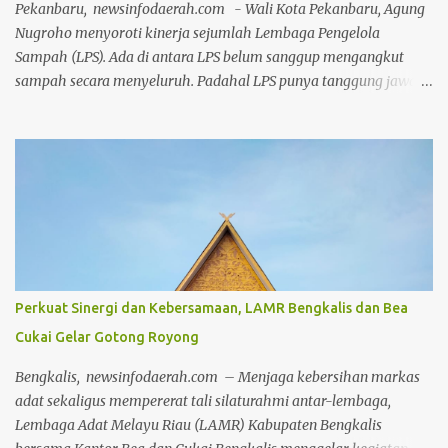
tokoh masyarakat yang turut hadir memberikan dukungan.
Pekanbaru, newsinfodaerah.com - Wali Kota Pekanbaru, Agung
Fahrian menyampaikan bahwa kegiatan ini bukan sekadar
Nugroho menyoroti kinerja sejumlah Lembaga Pengelola
seremoni, tetapi bentuk nyata dari kepedulian insti...
Sampah (LPS). Ada di antara LPS belum sanggup mengangkut
sampah secara menyeluruh. Padahal LPS punya tanggung jawab
untuk menangani pengangkutan sampah di wilayahnya. Namun
sejumlah LPS masih butuh bantuan armada Dinas Lingkungan
Hidup dan Kebersihan (DLHK) Kota Pekanbaru untuk
mengangkut sampah. Kelurahan itu, di antaranya Lembah Sari,
Sri Meranti, Umban Sari, Tirta Siak, Labuh Baru Barat dan Labuh
Baru Timur. Kelurahan lainnya yakni Tobek Godang, Kampung
Melayu dan Sukajadi. Kondisi ini bukan hanya terjadi karena
sejumlah LPS memiliki armada yang terbatas. Ada juga yang
disebabkan pengurus LPS sejumlah kelurahan yang
Perkuat Sinergi dan Kebersamaan, LAMR Bengkalis dan Bea
mengundurkan diri. Agung menyadari masih ada LPS yang
Cukai Gelar Gotong Royong
mendapat bantuan dari DLHK Kota Pekanbaru untuk
pengangkutan sampah. "Masih ada LPS yang dibantu DLHK Kota
Bengkalis, newsinfodaerah.com – Menjaga kebersihan markas
Pekanbaru, kita berupaya agar camat bisa mendorong LPS
adat sekaligus mempererat tali silaturahmi antar-lembaga,
mengoptimalkan pengangkutan sampa...
Lembaga Adat Melayu Riau (LAMR) Kabupaten Bengkalis