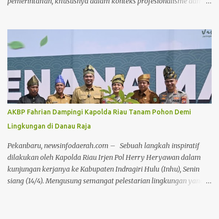
pemerintahan, khususnya dalam konteks profesionalisme dan
kinerja Aparatur Sipil Negara (ASN). Hal ini disampaikannya saat
memimpin Apel Pagi pada Kamis, (17/4/2025) Dalam arahannya,
Wabup menyoroti bahwa kepercayaan masyarakat dapat terkikis
apabila ASN terus bertahan dalam zona nyaman yang diwariskan
oleh sistem birokrasi feodal. Menurutnya, stagnasi kinerja yang
disebabkan oleh pola pikir birokratis harus segera ditinggalkan.
"Sudah terlalu lama ASN terjebak dalam kenyamanan semu yang
dibentuk oleh budaya birokrasi lama. Ini harus direformasi secara
menyeluruh agar produktivitas aparatur negara dapat
AKBP Fahrian Dampingi Kapolda Riau Tanam Pohon Demi
ditingkatkan,"ujar Jhony Charles di hadapan seluruh peserta apel.
Lingkungan di Danau Raja
Lebih lanjut, Wabup Jhony menyampaikan keprihatinannya
terhadap dinamika media sosial yang dalam beberapa hari
Pekanbaru, newsinfodaerah.com – Sebuah langkah inspiratif
terakhir dipenuhi oleh komenta...
dilakukan oleh Kapolda Riau Irjen Pol Herry Heryawan dalam
kunjungan kerjanya ke Kabupaten Indragiri Hulu (Inhu), Senin
siang (14/4). Mengusung semangat pelestarian lingkungan yang
selaras dengan nilai adat dan budaya lokal, Irjen Herry
melakukan penanaman pohon secara simbolis di kawasan wisata
Danau Raja, Rengat. Kegiatan ini merupakan bagian dari