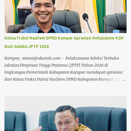
Bistamam, jajaran Forkopimda Rohil, Sekretaris Daerah Fauzi
Efrizal, serta para kepala OPD di lingkungan Pemkab Rohil. Turut
hadir Ketua TP PKK Rohil Tatik Sri Rahayu Bistamam, Ketua DPC
IWAPI Rohil yang juga Anggota DPR RI Dr. Hj. Karmila Sari,
S.Kom., M.M, Direktur Politeknik Negeri Bengkalis Johny Custer,
Ketua Fraksi NasDem DPRD Kampar Apresiasi Antusiasme ASN
S.T., M.T., akademisi, serta jajaran manajemen PT Pertamina Hulu
Ikuti Seleksi JPTP 2026
Rokan (PHR). Selain senam dan olahraga bersama, CFD kali ini
diwarnai dengan pembagian ratusan doorprize menarik bagi para
Kampar, newsinfodaerah.com - Pelaksanaan Seleksi Terbuka
peserta yang beruntung. Pada kese...
Jabatan Pimpinan Tinggi Pratama (JPTP) Tahun 2026 di
lingkungan Pemerintah Kabupaten Kampar mendapat apresiasi
dari Ketua Fraksi Partai NasDem DPRD Kabupaten Kampar, Eko
Sutrisno. Menurut Eko, tingginya minat aparatur sipil negara
(ASN) untuk mengikuti seleksi tersebut menunjukkan adanya
semangat dan keinginan kuat untuk berkontribusi dalam
pembangunan daerah. "Kami mengapresiasi banyaknya ASN
yang ingin berkontribusi untuk memajukan Kabupaten Kampar
melalui Seleksi Terbuka JPTP Tahun 2026 yang dilaksanakan
Pemerintah Daerah," kata Eko Sutrisno saat diwawancarai di