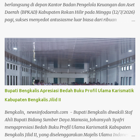
berlangsung di depan Kantor Badan Pengelola Keuangan dan Aset
Daerah (BPKAD) Kabupaten Rokan Hilir pada Minggu (12/7/2026)
pagi, sukses menyedot antusiasme luar biasa dari ribuan
masyarakat setempat. Acara mingguan ini dilaksanakan atas
arahan langsung Bupati Rokan Hilir, H. Bistamam, dan didukung
penuh oleh Pemerintah Kabupaten Rokan Hilir. Agenda tersebut
menjadi upaya nyata pemerintah untuk terus mendorong budaya
hidup sehat sekaligus menghidupkan ruang publik yang positif
bagi warga. Sejak pagi, warga dari berbagai kalangan usia
memanfaatkan momen bebas kendaraan bermotor ini untuk
berolahraga, mulai dari senam bersama, joging, hingga
bersepeda. Selain menjadi ajang menjaga kebugaran dan
Bupati Bengkalis Apresiasi Bedah Buku Profil Ulama Karismatik
bersilaturahmi, CFD kali ini juga sukses menjadi motor penggerak
Kabupaten Bengkalis Jilid II
ekonomi daerah. Puluhan pelaku Usaha Mikro, Kecil, dan
Menengah (UMKM) lokal yang memadati area kegiatan
Bengkalis, newsinfodaerah.com - Bupati Bengkalis diwakili Staf
melaporkan lonjakan omzet yang positif berkat ramainya pe...
Ahli Bupati Bidang Sumber Daya Manusia, Johansyah Syafri
mengapresiasi Bedah Buku Profil Ulama Karismatik Kabupaten
Bengkalis Jilid II, yang diselenggarakan Majelis Ulama Indonesia