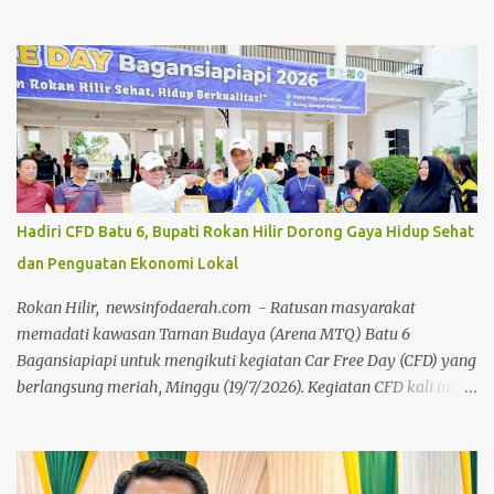
(MUI) Kabupaten Bengkalis, dalam rangka Milad MUI ke-51
tahun. Kegiatan bedah buku ini, dilakukan secara daring maupun
during dengan menghadirkan berbagai tokoh selaku narasumber,
Jumat 24 Juli 2026, di aula gedung Diklat Jalan Kelapapati Darat
Bengkalis. Dalam sambutannya, Johan mengatakan, kegiatan
bedah buku ini memiliki makna yang sangat penting karena
bukan sekadar membahas isi sebuah buku, tetapi juga menggali
kembali nilai-nilai perjuangan, keteladanan dan warisan
keilmuan para ulama yang telah memberi warna dalam
Hadiri CFD Batu 6, Bupati Rokan Hilir Dorong Gaya Hidup Sehat
perjalanan sejarah Negeri Junjungan. "Melalui forum bedah buku
dan Penguatan Ekonomi Lokal
ini, kita tidak hanya memperkenalkan buku kepada masyarakat,
tetapi juga mengkajinya secara lebih mendalam. Sebab sebuah
Rokan Hilir, newsinfodaerah.com - Ratusan masyarakat
buku akan memiliki nilai yang jauh...
memadati kawasan Taman Budaya (Arena MTQ) Batu 6
Bagansiapiapi untuk mengikuti kegiatan Car Free Day (CFD) yang
berlangsung meriah, Minggu (19/7/2026). Kegiatan CFD kali ini
mengusung tema “Ciptakan Rokan Hilir Sehat, Hidup
Berkualitas”, kegiatan ini sukses mengombinasikan gaya hidup
sehat, pemberdayaan ekonomi lokal, dan edukasi sosial.Kegiatan
ini dihadiri langsung oleh Bupati Rokan Hilir (Rohil) H.