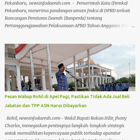
pengangkutan sampah. "Masih ada LPS yang dibantu DLHK Kota
Pekanbaru, newsinfodaerah.com - Pemerintah Kota (Pemko)
Pekanbaru, kita berupaya agar camat bisa mendorong LPS
Pekanbaru, menerima pandangan umum fraksi di DPRD terkait
mengoptimalkan pengangkutan sampa...
Rancangan Peraturan Daerah (Ranperda) tentang
Pertanggungjawaban Pelaksanaan APBD Tahun Anggaran 2025.
Pandangan umum tersebut disampaikan 8 fraksi melalui Rapat
Paripurna di Ruang Rapat Paripurna Balai Payung Sekaki gedung
DPRD Pekanbaru, Senin (20/7/2026) siang. Rapat Paripurna
dipimpin secara langsung oleh Ketua DPRD Muhammad Isa
Lahamid, didampingi Wakil Ketua II Muhammad Dikky Suryadi
Khusaini dan Plh Sekdako Pekanbaru Masykur Tarmizi. Usai
paripurna, Masykur Tarmizi menyebutkan bahwa pandangan
umum dari fraksi di DPRD bersifat saran dan masukan bagi
Pemko Pekanbaru untuk keperluan perbaikan pengelolaan APBD
Pesan Wabup Rohil di Apel Pagi, Pastikan Tidak Ada Jual Beli
ke depannya. "Mulai dari perencanaan, penganggaran,
Jabatan dan TPP ASN Harus Dibayarkan
pelaksanaan, hingga pertanggungjawaban (APBD)," ungkapnya.
Dengan adanya saran masukan dari DPRD, kata Masykur,
Rohil, newsinfodaerah.com– Wakil Bupati Rokan Hilir, Jhony
diharapkan tata kelola pemerintahan yang baik dan
Charles, menegaskan pentingnya langkah-langkah strategis
pemerintahan yang baik bisa terwuj...
untuk memulihkan kepercayaan publik terhadap aparatur